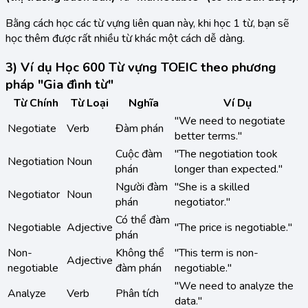
Bằng cách học các từ vựng liên quan này, khi học 1 từ, bạn sẽ
học thêm được rất nhiều từ khác một cách dễ dàng.
3) Ví dụ Học 600 Từ vựng TOEIC theo phương
pháp "Gia đình từ"
Từ Chính
Từ Loại
Nghĩa
Ví Dụ
"We need to negotiate
Negotiate
Verb
Đàm phán
better terms."
Cuộc đàm
"The negotiation took
Negotiation
Noun
phán
longer than expected."
Người đàm
"She is a skilled
Negotiator
Noun
phán
negotiator."
Có thể đàm
Negotiable
Adjective
"The price is negotiable."
phán
Non-
Không thể
"This term is non-
Adjective
negotiable
đàm phán
negotiable."
"We need to analyze the
Analyze
Verb
Phân tích
data."