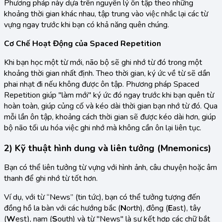
Phương pháp này dựa trên nguyên lý ôn tập theo những
khoảng thời gian khác nhau, tập trung vào việc nhắc lại các từ
vựng ngay trước khi bạn có khả năng quên chúng.
Cơ Chế Hoạt Động của Spaced Repetition
Khi bạn học một từ mới, não bộ sẽ ghi nhớ từ đó trong một
khoảng thời gian nhất định. Theo thời gian, ký ức về từ sẽ dần
phai nhạt đi nếu không được ôn tập. Phương pháp Spaced
Repetition giúp "làm mới" ký ức đó ngay trước khi bạn quên từ
hoàn toàn, giúp củng cố và kéo dài thời gian bạn nhớ từ đó. Qua
mỗi lần ôn tập, khoảng cách thời gian sẽ được kéo dài hơn, giúp
bộ não tối ưu hóa việc ghi nhớ mà không cần ôn lại liên tục.
2) Kỹ thuật hình dung và liên tưởng (Mnemonics)
Bạn có thể liên tưởng từ vựng với hình ảnh, câu chuyện hoặc âm
thanh để ghi nhớ từ tốt hơn.
Ví dụ, với từ “News” (tin tức), bạn có thể tưởng tượng đến
đồng hồ la bàn với các hướng bắc (
N
orth), đông (
E
ast), tây
(
W
est), nam (
S
outh) và từ "News" là sự kết hợp các chữ bắt