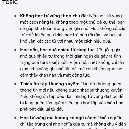
TOEIC
Không học từ vựng theo chủ đề:
Nếu học từ vựng
một cách riêng lẻ, không theo một chủ đề cụ thể, bạn
sẽ gặp khó khăn trong việc ghi nhớ. Học không có cấu
trúc dễ khiến quá trình học trở nên rối rắm, và bạn sẽ
khó liên kết các từ với nhau một cách hiệu quả.
Học dồn, học quá nhiều từ cùng lúc:
Cố gắng ghi
nhớ quá nhiều từ trong thời gian ngắn dễ gây ra tình
trạng quá tải và kiệt sức. Việc nhồi nhét không chỉ làm
giảm khả năng ghi nhớ lâu dài mà còn khiến người học
cảm thấy chán nản và mất động lực.
Thiếu ôn tập thường xuyên:
Não bộ thường quên
thông tin mới nếu không được nhắc lại thường xuyên.
Nếu không ôn tập đều đặn, những từ vựng đã học dễ
bị lãng quên, làm giảm hiệu quả học tập và khiến bạn
phải bắt đầu lại từ đầu.
Học từ vựng mà không có ngữ cảnh:
Nhiều người
chỉ tập trung ghi nhớ nghĩa của từ mà không chú ý đến