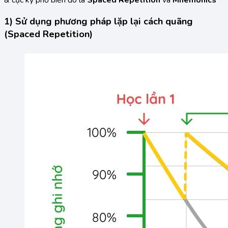
& cực kỳ phổ biến đó là
Spaced Repetition
và
Mnemonics
1) Sử dụng phương pháp lặp lại cách quãng
(Spaced Repetition)