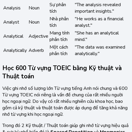
Sự phân
"The analysis revealed
Analysis
Noun
tích
important insights."
Nhà phân
"He works as a financial
Analyst
Noun
tích
analyst."
Mang tính
"She has an analytical
Analytical
Adjective
phân tích
mind."
Một cách
"The data was examined
Analytically
Adverb
phân tích
analytically."
Học 600 Từ vựng TOEIC bằng Kỹ thuật và
Thuật toán
Việc ghi nhớ số lượng lớn Từ vựng tiếng Anh nói chung và 600
Từ vựng TOEIC nói riêng là vấn đề chung của rất nhiều người
học ngoại ngữ. Do vậy có rất nhiều nghiên cứu khoa học, bao
gồm cả kỹ thuật và thuật toán được áp dụng để tăng khả năng
nhớ từ vựng khi học ngoại ngữ.
Trong đó 2 Kỹ thuật / Thuật toán giúp ghi nhớ từ vựng hiệu quả