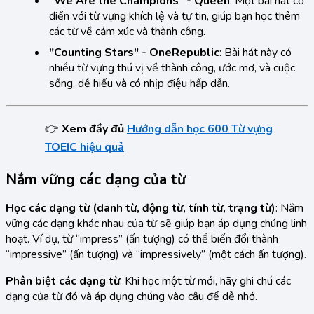
"We Are the Champions" - Queen
: Một bài hát cổ
điển với từ vựng khích lệ và tự tin, giúp bạn học thêm
các từ về cảm xúc và thành công.
"Counting Stars" - OneRepublic
: Bài hát này có
nhiều từ vựng thú vị về thành công, ước mơ, và cuộc
sống, dễ hiểu và có nhịp điệu hấp dẫn.
👉
Xem đầy đủ
Hướng dẫn học 600 Từ vựng
TOEIC hiệu quả
Nắm vững các dạng của từ
Học các dạng từ (danh từ, động từ, tính từ, trạng từ)
: Nắm
vững các dạng khác nhau của từ sẽ giúp bạn áp dụng chúng linh
hoạt. Ví dụ, từ “impress” (ấn tượng) có thể biến đổi thành
“impressive” (ấn tượng) và “impressively” (một cách ấn tượng).
Phân biệt các dạng từ
: Khi học một từ mới, hãy ghi chú các
dạng của từ đó và áp dụng chúng vào câu để dễ nhớ.