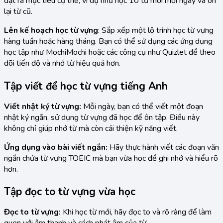
đặt ra mục tiêu cụ thể, ví dụ như học 10 từ mới mỗi ngày và ôn
lại từ cũ.
Lên kế hoạch học từ vựng
: Sắp xếp một lộ trình học từ vựng
hàng tuần hoặc hàng tháng. Bạn có thể sử dụng các ứng dụng
học tập như MochiMochi hoặc các công cụ như Quizlet để theo
dõi tiến độ và nhớ từ hiệu quả hơn.
Tập viết để học từ vựng tiếng Anh
Viết nhật ký từ vựng:
Mỗi ngày, bạn có thể viết một đoạn
nhật ký ngắn, sử dụng từ vựng đã học để ôn tập. Điều này
không chỉ giúp nhớ từ mà còn cải thiện kỹ năng viết.
Ứng dụng vào bài viết ngắn:
Hãy thực hành viết các đoạn văn
ngắn chứa từ vựng TOEIC mà bạn vừa học để ghi nhớ và hiểu rõ
hơn.
Tập đọc to từ vựng vừa học
Đọc to từ vựng:
Khi học từ mới, hãy đọc to và rõ ràng để làm