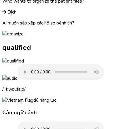
Who wants to
organize
the patient files?
Dịch
Ai muốn sắp xếp các hồ sơ bệnh án?
qualified
ˈkwɒlɪfaɪd
đủ năng lực
Câu ngữ cảnh