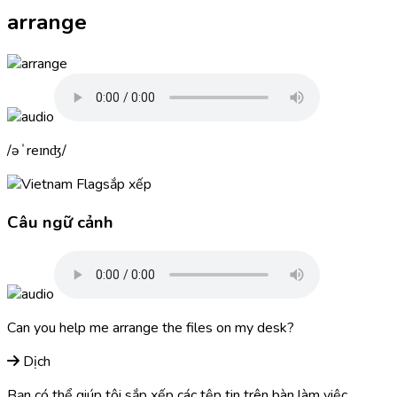
arrange
əˈreɪnʤ
sắp xếp
Câu ngữ cảnh
Can you help me
arrange
the files on my desk?
Dịch
Bạn có thể giúp tôi sắp xếp các tệp tin trên bàn làm việc