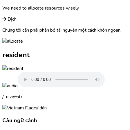
We need to
allocate
resources wisely.
Dịch
Chúng tôi cần phải phân bổ tài nguyên một cách khôn ngoan.
resident
ˈrɛzɪdᵊnt
cư dân
Câu ngữ cảnh