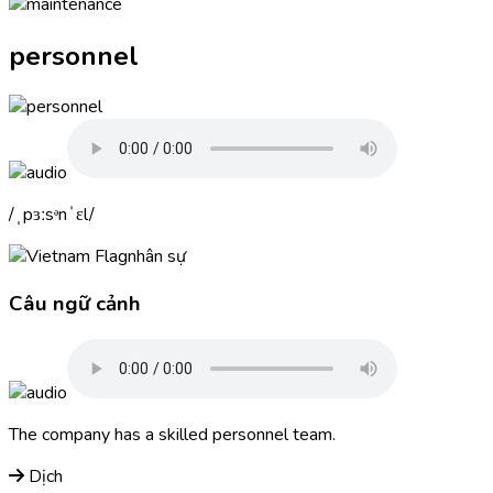
personnel
ˌpɜːsᵊnˈɛl
nhân sự
Câu ngữ cảnh
The company has a skilled
personnel
team.
Dịch