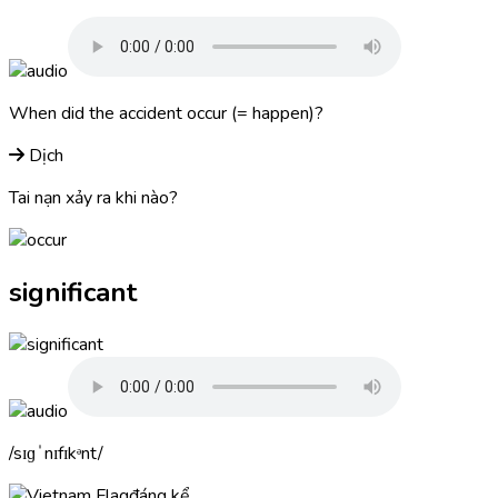
When did the accident
occur
(= happen)?
Dịch
Tai nạn xảy ra khi nào?
significant
sɪɡˈnɪfɪkᵊnt
đáng kể