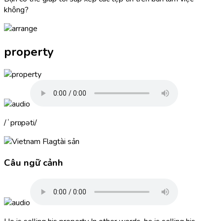
không?
property
ˈprɒpəti
tài sản
Câu ngữ cảnh