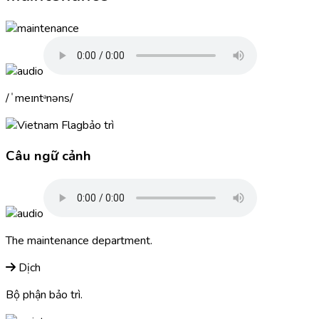
ˈmeɪntᵊnəns
bảo trì
Câu ngữ cảnh
The
maintenance
department.
Dịch
Bộ phận bảo trì.