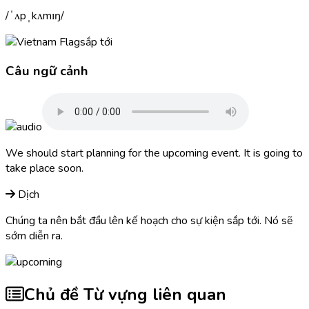
ˈʌpˌkʌmɪŋ
sắp tới
Câu ngữ cảnh
We should start planning for the
upcoming
event. It is going to
take place soon.
Dịch
Chúng ta nên bắt đầu lên kế hoạch cho sự kiện sắp tới. Nó sẽ
sớm diễn ra.
Chủ đề Từ vựng liên quan