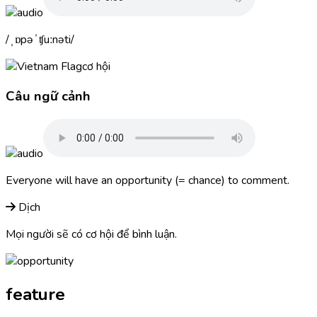
ˌɒpəˈʧuːnəti
cơ hội
Câu ngữ cảnh
Everyone will have an
opportunity
(= chance) to comment.
Dịch
Mọi người sẽ có cơ hội để bình luận.
feature