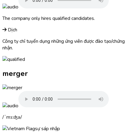
The company only hires
qualified
candidates.
Dịch
Công ty chỉ tuyển dụng những ứng viên được đào tạo/chứng
nhận.
merger
ˈmɜːʤə
sự sáp nhập