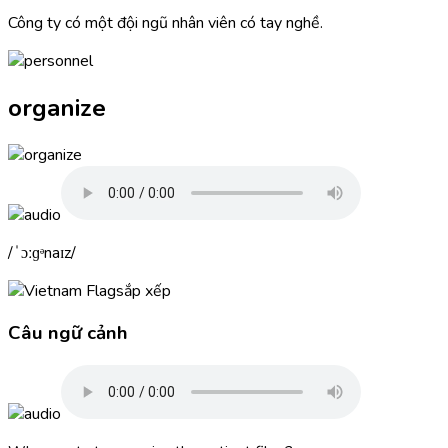
Công ty có một đội ngũ nhân viên có tay nghề.
organize
ˈɔːɡᵊnaɪz
sắp xếp
Câu ngữ cảnh