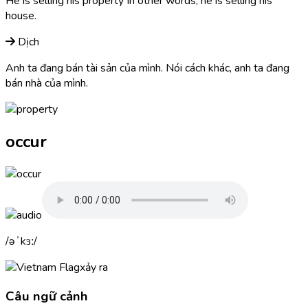
He is selling his
property
In other words, he is selling his
house.
Dịch
Anh ta đang bán tài sản của mình. Nói cách khác, anh ta đang
bán nhà của mình.
occur
əˈkɜː
xảy ra
Câu ngữ cảnh