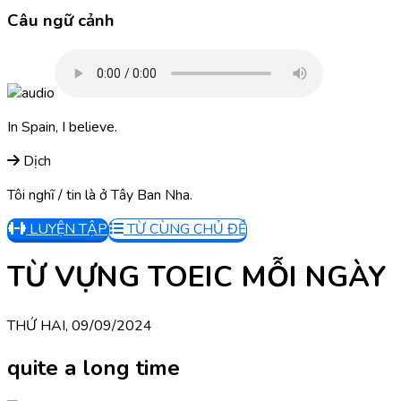
Câu ngữ cảnh
In Spain, I believe.
Dịch
Tôi nghĩ / tin là ở Tây Ban Nha.
LUYỆN TẬP
TỪ CÙNG CHỦ ĐỀ
TỪ VỰNG TOEIC MỖI NGÀY
THỨ HAI, 09/09/2024
quite a long time