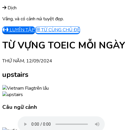
Dịch
Vâng, và có cảnh núi tuyệt đẹp.
LUYỆN TẬP
TỪ CÙNG CHỦ ĐỀ
TỪ VỰNG TOEIC MỖI NGÀY
THỨ NĂM, 12/09/2024
upstairs
trên lầu
Câu ngữ cảnh