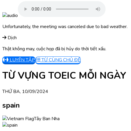
Unfortunately, the meeting was canceled due to bad weather.
Dịch
Thật không may, cuộc họp đã bị hủy do thời tiết xấu.
LUYỆN TẬP
TỪ CÙNG CHỦ ĐỀ
TỪ VỰNG TOEIC MỖI NGÀY
THỨ BA, 10/09/2024
spain
Tây Ban Nha