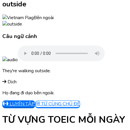
outside
Bên ngoài
Câu ngữ cảnh
They're walking outside.
Dịch
Họ đang đi dạo bên ngoài.
LUYỆN TẬP
TỪ CÙNG CHỦ ĐỀ
TỪ VỰNG TOEIC MỖI NGÀY