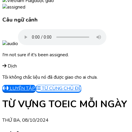
được giao
Câu ngữ cảnh
I'm not sure if it's been assigned.
Dịch
Tôi không chắc liệu nó đã được giao cho ai chưa.
LUYỆN TẬP
TỪ CÙNG CHỦ ĐỀ
TỪ VỰNG TOEIC MỖI NGÀY
THỨ BA, 08/10/2024