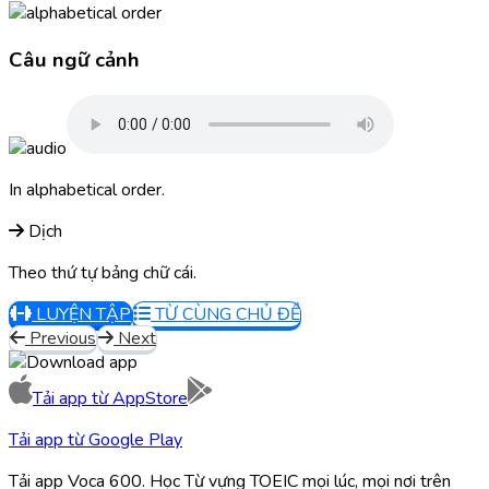
Câu ngữ cảnh
In alphabetical order.
Dịch
Theo thứ tự bảng chữ cái.
LUYỆN TẬP
TỪ CÙNG CHỦ ĐỀ
Previous
Next
Tải app từ
AppStore
Tải app từ
Google Play
Tải app Voca 600. Học Từ vựng TOEIC mọi lúc, mọi nơi trên