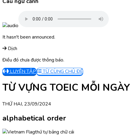
Câu ngữ cảnh
It hasn't been announced.
Dịch
Điều đó chưa được thông báo.
LUYỆN TẬP
TỪ CÙNG CHỦ ĐỀ
TỪ VỰNG TOEIC MỖI NGÀY
THỨ HAI, 23/09/2024
alphabetical order
thứ tự bảng chữ cái