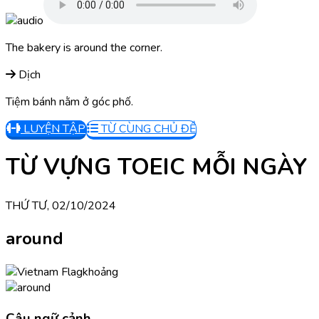
The bakery is around the corner.
Dịch
Tiệm bánh nằm ở góc phố.
LUYỆN TẬP
TỪ CÙNG CHỦ ĐỀ
TỪ VỰNG TOEIC MỖI NGÀY
THỨ TƯ, 02/10/2024
around
khoảng
Câu ngữ cảnh