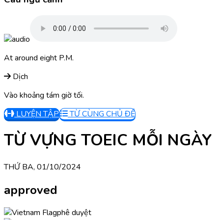
At around eight P.M.
Dịch
Vào khoảng tám giờ tối.
LUYỆN TẬP
TỪ CÙNG CHỦ ĐỀ
TỪ VỰNG TOEIC MỖI NGÀY
THỨ BA, 01/10/2024
approved
phê duyệt