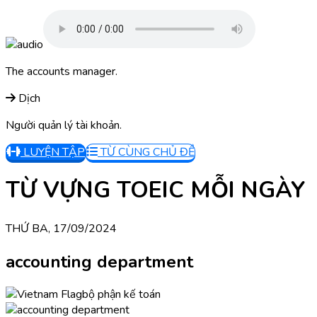
The accounts manager.
Dịch
Người quản lý tài khoản.
LUYỆN TẬP
TỪ CÙNG CHỦ ĐỀ
TỪ VỰNG TOEIC MỖI NGÀY
THỨ BA, 17/09/2024
accounting department
bộ phận kế toán