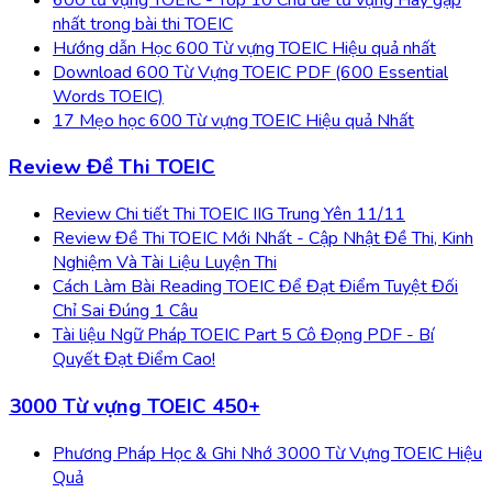
nhất trong bài thi TOEIC
Hướng dẫn Học 600 Từ vựng TOEIC Hiệu quả nhất
Download 600 Từ Vựng TOEIC PDF (600 Essential
Words TOEIC)
17 Mẹo học 600 Từ vựng TOEIC Hiệu quả Nhất
Review Đề Thi TOEIC
Review Chi tiết Thi TOEIC IIG Trung Yên 11/11
Review Đề Thi TOEIC Mới Nhất - Cập Nhật Đề Thi, Kinh
Nghiệm Và Tài Liệu Luyện Thi
Cách Làm Bài Reading TOEIC Để Đạt Điểm Tuyệt Đối
Chỉ Sai Đúng 1 Câu
Tài liệu Ngữ Pháp TOEIC Part 5 Cô Đọng PDF - Bí
Quyết Đạt Điểm Cao!
3000 Từ vựng TOEIC 450+
Phương Pháp Học & Ghi Nhớ 3000 Từ Vựng TOEIC Hiệu
Quả