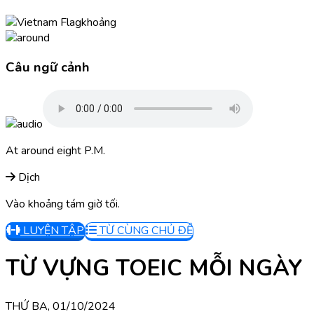
khoảng
Câu ngữ cảnh
At around eight P.M.
Dịch
Vào khoảng tám giờ tối.
LUYỆN TẬP
TỪ CÙNG CHỦ ĐỀ
TỪ VỰNG TOEIC MỖI NGÀY
THỨ BA, 01/10/2024