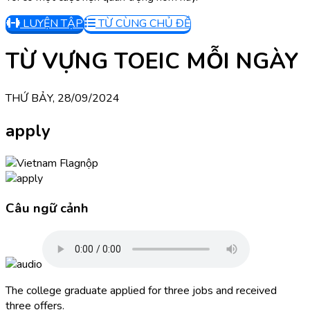
LUYỆN TẬP
TỪ CÙNG CHỦ ĐỀ
TỪ VỰNG TOEIC MỖI NGÀY
THỨ BẢY, 28/09/2024
apply
nộp
Câu ngữ cảnh
The college graduate applied for three jobs and received
three offers.