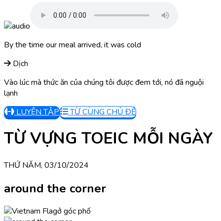
By the time our meal arrived, it was cold
Dịch
Vào lúc mà thức ăn của chúng tôi được đem tới, nó đã nguội
lạnh
LUYỆN TẬP
TỪ CÙNG CHỦ ĐỀ
TỪ VỰNG TOEIC MỖI NGÀY
THỨ NĂM, 03/10/2024
around the corner
ở góc phố