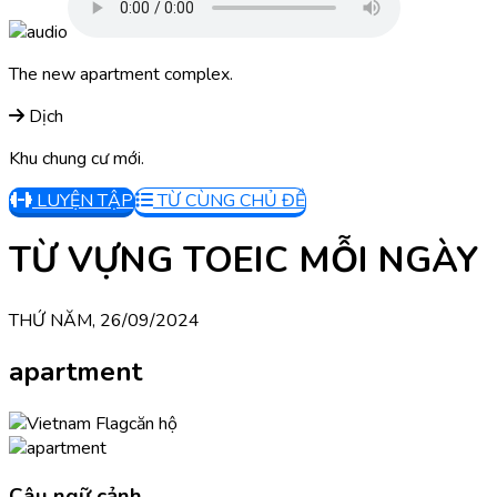
The new apartment complex.
Dịch
Khu chung cư mới.
LUYỆN TẬP
TỪ CÙNG CHỦ ĐỀ
TỪ VỰNG TOEIC MỖI NGÀY
THỨ NĂM, 26/09/2024
apartment
căn hộ
Câu ngữ cảnh