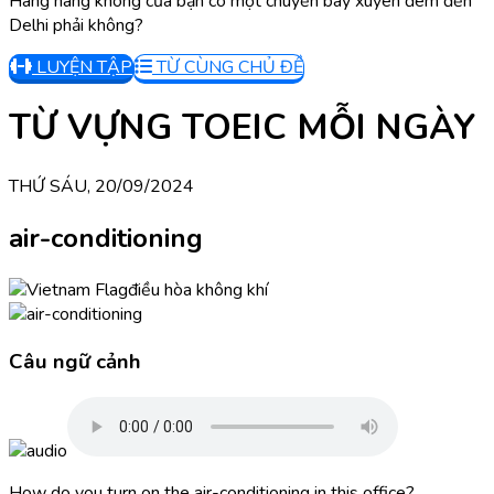
Hãng hàng không của bạn có một chuyến bay xuyên đêm đến
Delhi phải không?
LUYỆN TẬP
TỪ CÙNG CHỦ ĐỀ
TỪ VỰNG TOEIC MỖI NGÀY
THỨ SÁU, 20/09/2024
air-conditioning
điều hòa không khí
Câu ngữ cảnh
How do you turn on the air-conditioning in this office?