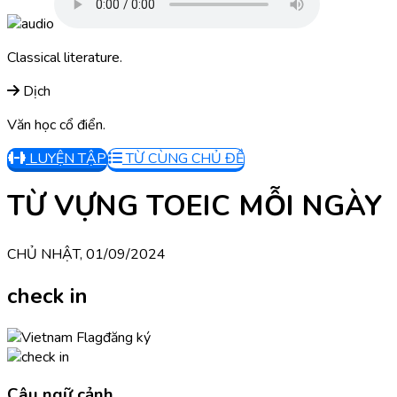
Classical literature.
Dịch
Văn học cổ điển.
LUYỆN TẬP
TỪ CÙNG CHỦ ĐỀ
TỪ VỰNG TOEIC MỖI NGÀY
CHỦ NHẬT, 01/09/2024
check in
đăng ký
Câu ngữ cảnh