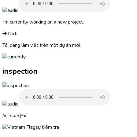
I'm
currently
working on a new project.
Dịch
Tôi đang làm việc trên một dự án mới.
inspection
ɪnˈspɛkʃᵊn
sự kiểm tra