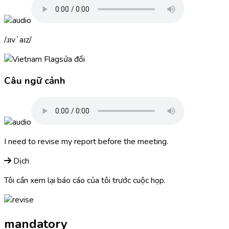
ɹɪvˈaɪz
sửa đổi
Câu ngữ cảnh
I need to
revise
my report before the meeting.
Dịch
Tôi cần xem lại báo cáo của tôi trước cuộc họp.
mandatory