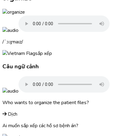
ˈɔːɡᵊnaɪz
sắp xếp
Câu ngữ cảnh
Who wants to
organize
the patient files?
Dịch
Ai muốn sắp xếp các hồ sơ bệnh án?