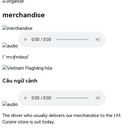
merchandise
ˈmɜːʧᵊndaɪz
hàng hóa
Câu ngữ cảnh
The driver who usually delivers our
merchandise
to the J.M.
Cuisine store is out today.