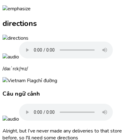
directions
daɪˈrɛkʃᵊnz
chỉ đường
Câu ngữ cảnh
Alright, but I’ve never made any deliveries to that store
before, so I'll need some
directions