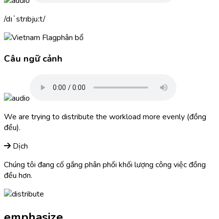
dɪˈstrɪbjuːt
phân bổ
Câu ngữ cảnh
We are trying to
distribute
the workload more evenly (đồng
đều).
Dịch
Chúng tôi đang cố gắng phân phối khối lượng công việc đồng
đều hơn.
emphasize