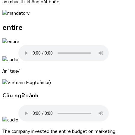
âm nhạc thì không bắt buộc.
entire
ɪnˈtaɪə
toàn bộ
Câu ngữ cảnh
The company invested the
entire
budget on marketing.