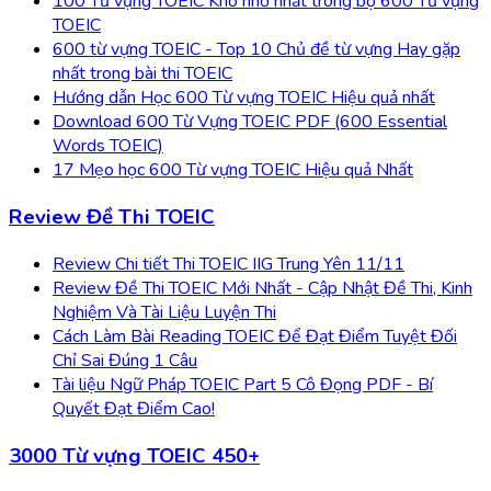
100 Từ vựng TOEIC Khó nhớ nhất trong bộ 600 Từ vựng
TOEIC
600 từ vựng TOEIC - Top 10 Chủ đề từ vựng Hay gặp
nhất trong bài thi TOEIC
Hướng dẫn Học 600 Từ vựng TOEIC Hiệu quả nhất
Download 600 Từ Vựng TOEIC PDF (600 Essential
Words TOEIC)
17 Mẹo học 600 Từ vựng TOEIC Hiệu quả Nhất
Review Đề Thi TOEIC
Review Chi tiết Thi TOEIC IIG Trung Yên 11/11
Review Đề Thi TOEIC Mới Nhất - Cập Nhật Đề Thi, Kinh
Nghiệm Và Tài Liệu Luyện Thi
Cách Làm Bài Reading TOEIC Để Đạt Điểm Tuyệt Đối
Chỉ Sai Đúng 1 Câu
Tài liệu Ngữ Pháp TOEIC Part 5 Cô Đọng PDF - Bí
Quyết Đạt Điểm Cao!
3000 Từ vựng TOEIC 450+