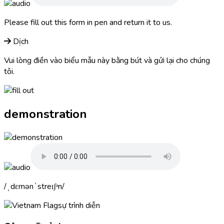
Please
fill out
this form in pen and return it to us.
Dịch
Vui lòng điền vào biểu mẫu này bằng bút và gửi lại cho chúng
tôi.
demonstration
ˌdɛmənˈstreɪʃᵊn
sự trình diễn