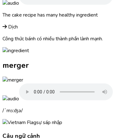
The cake recipe has many healthy
ingredient
Dịch
Công thức bánh có nhiều thành phần lành mạnh.
merger
ˈmɜːʤə
sự sáp nhập
Câu ngữ cảnh