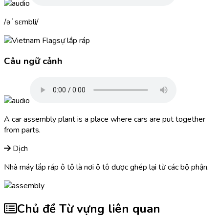
əˈsɛmbli
sự lắp ráp
Câu ngữ cảnh
A car
assembly
plant is a place where cars are put together
from parts.
Dịch
Nhà máy lắp ráp ô tô là nơi ô tô được ghép lại từ các bộ phận.
Chủ đề Từ vựng liên quan