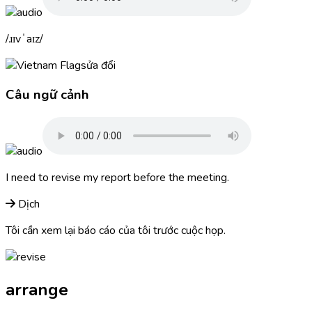
ɹɪvˈaɪz
sửa đổi
Câu ngữ cảnh
I need to
revise
my report before the meeting.
Dịch
Tôi cần xem lại báo cáo của tôi trước cuộc họp.
arrange