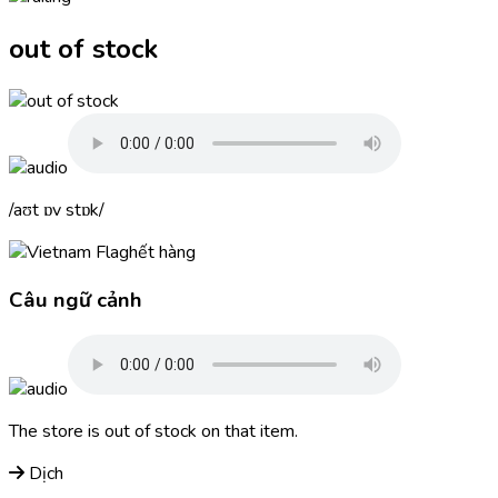
out of stock
aʊt ɒv stɒk
hết hàng
Câu ngữ cảnh
The store is
out of stock
on that item.
Dịch