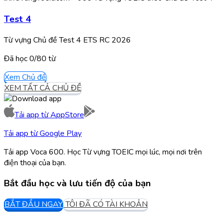
Test 4
Từ vựng Chủ đề Test 4 ETS RC 2026
Đã học
0/
80
từ
Xem Chủ đề
XEM TẤT CẢ CHỦ ĐỀ
Tải app từ
AppStore
Tải app từ
Google Play
Tải app Voca 600. Học Từ vựng TOEIC mọi lúc, mọi nơi trên
điện thoại của bạn.
Bắt đầu học và lưu tiến độ của bạn
BẮT ĐẦU NGAY
TÔI ĐÃ CÓ TÀI KHOẢN