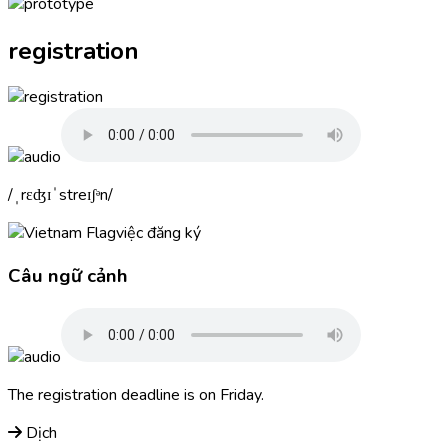
registration
ˌrɛʤɪˈstreɪʃᵊn
việc đăng ký
Câu ngữ cảnh
The
registration
deadline is on Friday.
Dịch