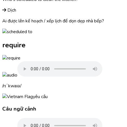
Dịch
Ai được lên kế hoạch / xếp lịch để dọn dẹp nhà bếp?
require
rɪˈkwaɪə
yêu cầu
Câu ngữ cảnh