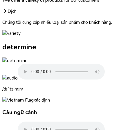
We offer a
variety
of products for our customers.
Dịch
Chúng tôi cung cấp nhiều loại sản phẩm cho khách hàng.
determine
dɪˈtɜːmɪn
xác định
Câu ngữ cảnh