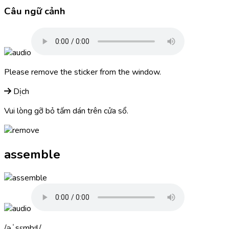
Câu ngữ cảnh
Please
remove
the sticker from the window.
Dịch
Vui lòng gỡ bỏ tấm dán trên cửa sổ.
assemble
əˈsɛmbᵊl