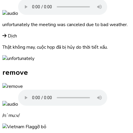
unfortunately
the meeting was canceled due to bad weather.
Dịch
Thật không may, cuộc họp đã bị hủy do thời tiết xấu.
remove
rɪˈmuːv
gỡ bỏ