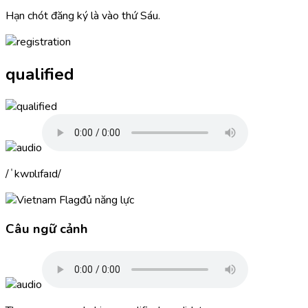
Hạn chót đăng ký là vào thứ Sáu.
qualified
ˈkwɒlɪfaɪd
đủ năng lực
Câu ngữ cảnh