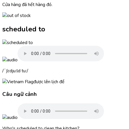
Cửa hàng đã hết hàng đó.
scheduled to
ˈʃɛdjuːld tuː
được lên lịch để
Câu ngữ cảnh
Who's
scheduled to
clean the kitchen?