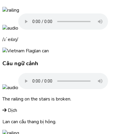
ɹˈeɪlɪŋ
lan can
Câu ngữ cảnh
The
railing
on the stairs is broken.
Dịch
Lan can cầu thang bị hỏng.