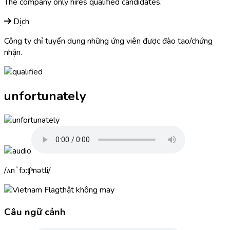
The company only hires
qualified
candidates.
Dịch
Công ty chỉ tuyển dụng những ứng viên được đào tạo/chứng
nhận.
unfortunately
ʌnˈfɔːʧᵊnətli
thật không may
Câu ngữ cảnh