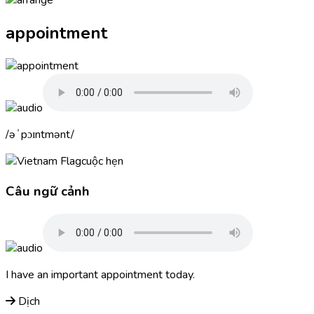
appointment
əˈpɔɪntmənt
cuộc hẹn
Câu ngữ cảnh
I have an important
appointment
today.
Dịch