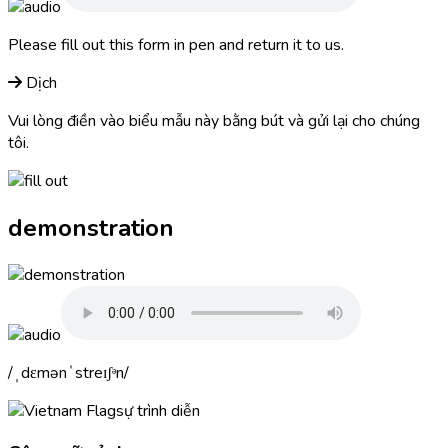
Please
fill out
this form in pen and return it to us.
Dịch
Vui lòng điền vào biểu mẫu này bằng bút và gửi lại cho chúng
tôi.
demonstration
ˌdɛmənˈstreɪʃᵊn
sự trình diễn