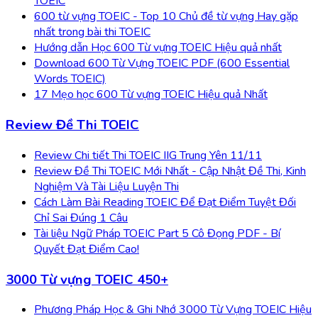
TOEIC
600 từ vựng TOEIC - Top 10 Chủ đề từ vựng Hay gặp
nhất trong bài thi TOEIC
Hướng dẫn Học 600 Từ vựng TOEIC Hiệu quả nhất
Download 600 Từ Vựng TOEIC PDF (600 Essential
Words TOEIC)
17 Mẹo học 600 Từ vựng TOEIC Hiệu quả Nhất
Review Đề Thi TOEIC
Review Chi tiết Thi TOEIC IIG Trung Yên 11/11
Review Đề Thi TOEIC Mới Nhất - Cập Nhật Đề Thi, Kinh
Nghiệm Và Tài Liệu Luyện Thi
Cách Làm Bài Reading TOEIC Để Đạt Điểm Tuyệt Đối
Chỉ Sai Đúng 1 Câu
Tài liệu Ngữ Pháp TOEIC Part 5 Cô Đọng PDF - Bí
Quyết Đạt Điểm Cao!
3000 Từ vựng TOEIC 450+
Phương Pháp Học & Ghi Nhớ 3000 Từ Vựng TOEIC Hiệu