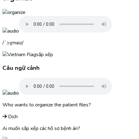
ˈɔːɡᵊnaɪz
sắp xếp
Câu ngữ cảnh
Who wants to
organize
the patient files?
Dịch
Ai muốn sắp xếp các hồ sơ bệnh án?