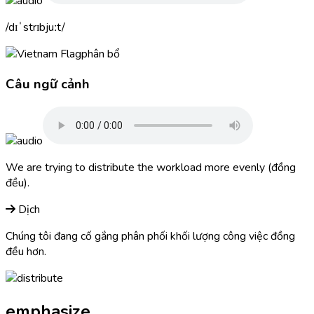
dɪˈstrɪbjuːt
phân bổ
Câu ngữ cảnh
We are trying to
distribute
the workload more evenly (đồng
đều).
Dịch
Chúng tôi đang cố gắng phân phối khối lượng công việc đồng
đều hơn.
emphasize