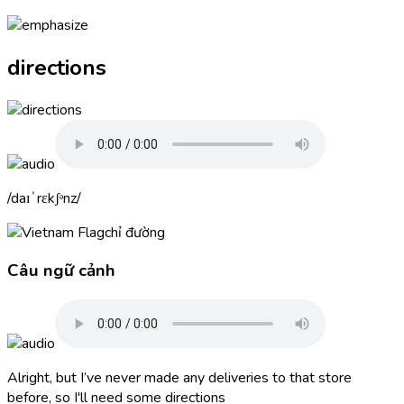
directions
daɪˈrɛkʃᵊnz
chỉ đường
Câu ngữ cảnh
Alright, but I’ve never made any deliveries to that store
before, so I'll need some
directions