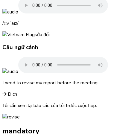
ɹɪvˈaɪz
sửa đổi
Câu ngữ cảnh
I need to
revise
my report before the meeting.
Dịch
Tôi cần xem lại báo cáo của tôi trước cuộc họp.
mandatory