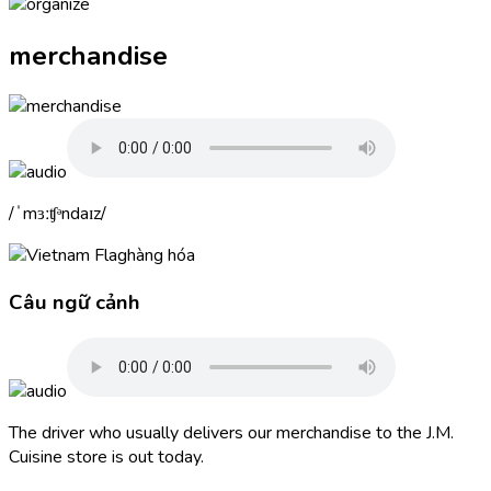
merchandise
ˈmɜːʧᵊndaɪz
hàng hóa
Câu ngữ cảnh
The driver who usually delivers our
merchandise
to the J.M.
Cuisine store is out today.