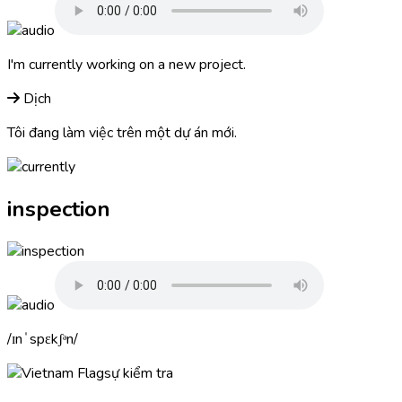
I'm
currently
working on a new project.
Dịch
Tôi đang làm việc trên một dự án mới.
inspection
ɪnˈspɛkʃᵊn
sự kiểm tra