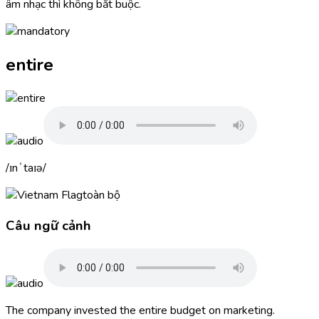
âm nhạc thì không bắt buộc.
entire
ɪnˈtaɪə
toàn bộ
Câu ngữ cảnh
The company invested the
entire
budget on marketing.