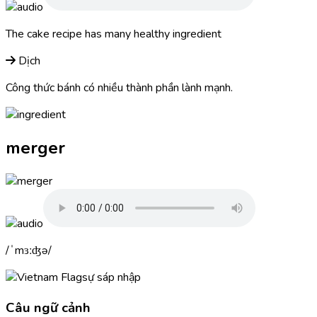
The cake recipe has many healthy
ingredient
Dịch
Công thức bánh có nhiều thành phần lành mạnh.
merger
ˈmɜːʤə
sự sáp nhập
Câu ngữ cảnh