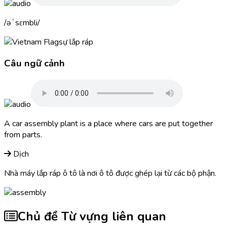
əˈsɛmbli
sự lắp ráp
Câu ngữ cảnh
A car
assembly
plant is a place where cars are put together
from parts.
Dịch
Nhà máy lắp ráp ô tô là nơi ô tô được ghép lại từ các bộ phận.
Chủ đề Từ vựng liên quan