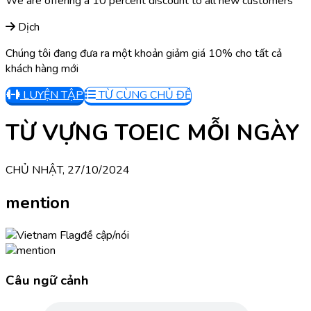
We are offering a 10 percent discount to all new customers
Dịch
Chúng tôi đang đưa ra một khoản giảm giá 10% cho tất cả
khách hàng mới
LUYỆN TẬP
TỪ CÙNG CHỦ ĐỀ
TỪ VỰNG TOEIC MỖI NGÀY
CHỦ NHẬT, 27/10/2024
mention
đề cập/nói
Câu ngữ cảnh