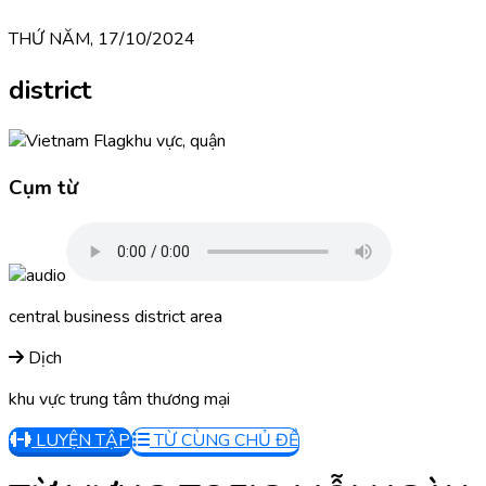
THỨ NĂM, 17/10/2024
district
khu vực, quận
Cụm từ
central business district area
Dịch
khu vực trung tâm thương mại
LUYỆN TẬP
TỪ CÙNG CHỦ ĐỀ