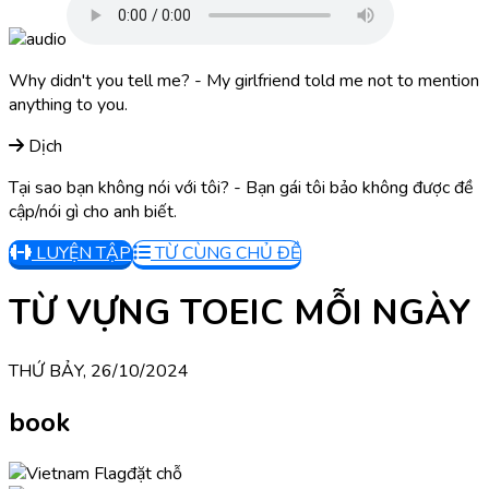
Why didn't you tell me? - My girlfriend told me not to mention
anything to you.
Dịch
Tại sao bạn không nói với tôi? - Bạn gái tôi bảo không được đề
cập/nói gì cho anh biết.
LUYỆN TẬP
TỪ CÙNG CHỦ ĐỀ
TỪ VỰNG TOEIC MỖI NGÀY
THỨ BẢY, 26/10/2024
book
đặt chỗ