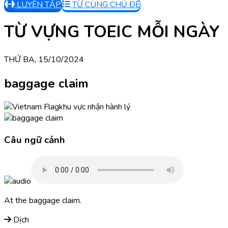
LUYỆN TẬP
TỪ CÙNG CHỦ ĐỀ
TỪ VỰNG TOEIC MỖI NGÀY
THỨ BA, 15/10/2024
baggage claim
khu vực nhận hành lý
Câu ngữ cảnh
At the baggage claim.
Dịch