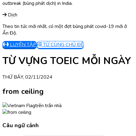
outbreak (bùng phát dịch) in India.
Dịch
Theo tin tức mới nhất, có một đợt bùng phát covid-19 mới ở
Ấn Độ.
LUYỆN TẬP
TỪ CÙNG CHỦ ĐỀ
TỪ VỰNG TOEIC MỖI NGÀY
THỨ BẢY, 02/11/2024
from ceiling
trên trần nhà
Câu ngữ cảnh