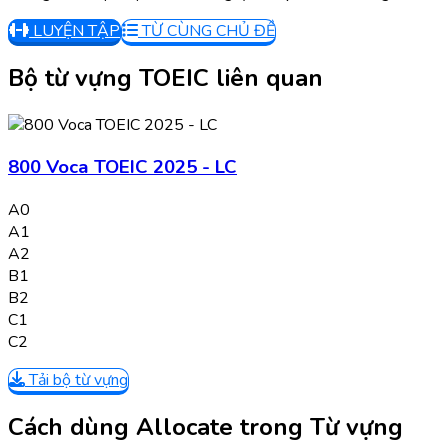
LUYỆN TẬP
TỪ CÙNG CHỦ ĐỀ
Bộ từ vựng TOEIC liên quan
800 Voca TOEIC 2025 - LC
A0
A1
A2
B1
B2
C1
C2
Tải bộ từ vựng
Cách dùng Allocate trong Từ vựng