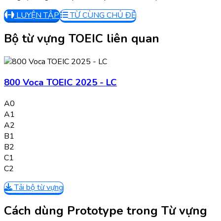
LUYỆN TẬP
TỪ CÙNG CHỦ ĐỀ
Bộ từ vựng TOEIC liên quan
800 Voca TOEIC 2025 - LC
A0
A1
A2
B1
B2
C1
C2
Tải bộ từ vựng
Cách dùng Prototype trong Từ vựng