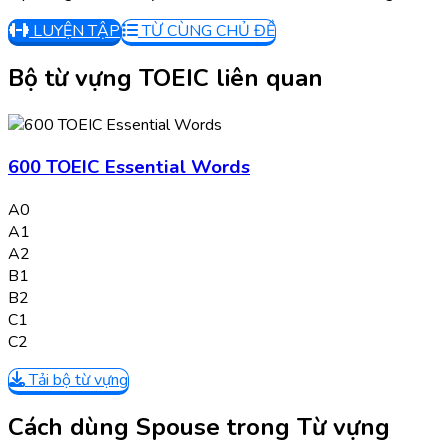
LUYỆN TẬP
TỪ CÙNG CHỦ ĐỀ
Bộ từ vựng TOEIC liên quan
600 TOEIC Essential Words
A0
A1
A2
B1
B2
C1
C2
Tải bộ từ vựng
Cách dùng Spouse trong Từ vựng