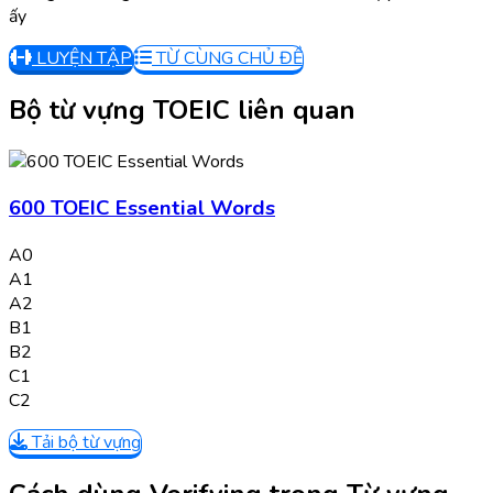
ấy
LUYỆN TẬP
TỪ CÙNG CHỦ ĐỀ
Bộ từ vựng TOEIC liên quan
600 TOEIC Essential Words
A0
A1
A2
B1
B2
C1
C2
Tải bộ từ vựng