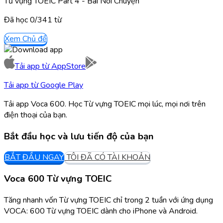
Từ vựng TOEIC Part 4 - Bài Nói Chuyện
Đã học
0/
341
từ
Xem Chủ đề
Tải app từ
AppStore
Tải app từ
Google Play
Tải app Voca 600. Học Từ vựng TOEIC mọi lúc, mọi nơi trên
điện thoại của bạn.
Bắt đầu học và lưu tiến độ của bạn
BẮT ĐẦU NGAY
TÔI ĐÃ CÓ TÀI KHOẢN
Voca 600 Từ vựng TOEIC
Tăng nhanh vốn Từ vựng TOEIC chỉ trong 2 tuần với ứng dụng
VOCA: 600 Từ vựng TOEIC dành cho iPhone và Android.