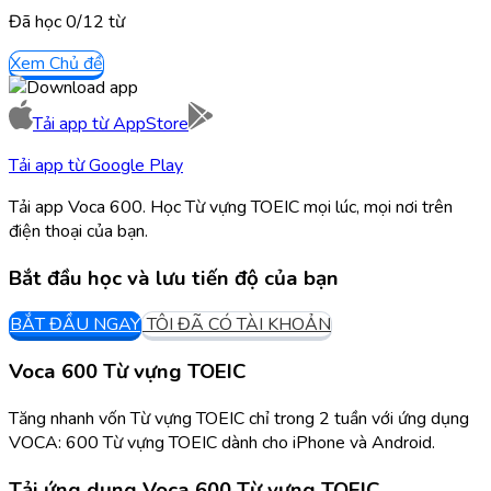
Đã học
0/
12
từ
Xem Chủ đề
Tải app từ
AppStore
Tải app từ
Google Play
Tải app Voca 600. Học Từ vựng TOEIC mọi lúc, mọi nơi trên
điện thoại của bạn.
Bắt đầu học và lưu tiến độ của bạn
BẮT ĐẦU NGAY
TÔI ĐÃ CÓ TÀI KHOẢN
Voca 600 Từ vựng TOEIC
Tăng nhanh vốn Từ vựng TOEIC chỉ trong 2 tuần với ứng dụng
VOCA: 600 Từ vựng TOEIC dành cho iPhone và Android.
Tải ứng dụng
Voca 600 Từ vựng TOEIC