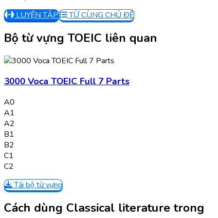
LUYỆN TẬP
TỪ CÙNG CHỦ ĐỀ
Bộ từ vựng TOEIC liên quan
3000 Voca TOEIC Full 7 Parts
A0
A1
A2
B1
B2
C1
C2
Tải bộ từ vựng
Cách dùng Classical literature trong