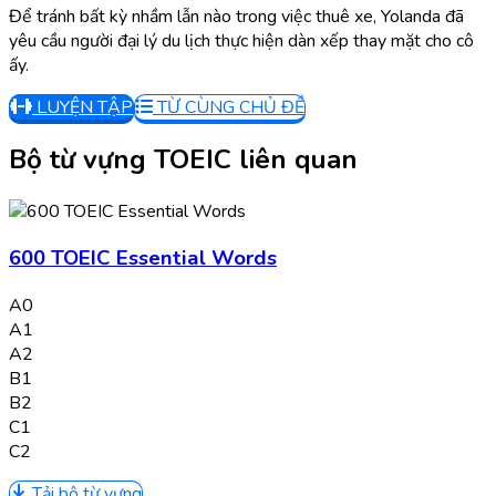
Để tránh bất kỳ nhầm lẫn nào trong việc thuê xe, Yolanda đã
yêu cầu người đại lý du lịch thực hiện dàn xếp thay mặt cho cô
ấy.
LUYỆN TẬP
TỪ CÙNG CHỦ ĐỀ
Bộ từ vựng TOEIC liên quan
600 TOEIC Essential Words
A0
A1
A2
B1
B2
C1
C2
Tải bộ từ vựng