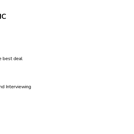
IC
he best deal