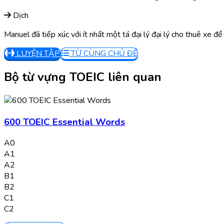
Dịch
Manuel đã tiếp xúc với ít nhất một tá đại lý đại lý cho thuê xe để
LUYỆN TẬP
TỪ CÙNG CHỦ ĐỀ
Bộ từ vựng TOEIC liên quan
600 TOEIC Essential Words
A0
A1
A2
B1
B2
C1
C2