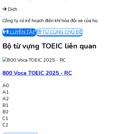
Dịch
Công ty có kế hoạch điện khí hóa đội xe của họ.
LUYỆN TẬP
TỪ CÙNG CHỦ ĐỀ
Bộ từ vựng TOEIC liên quan
800 Voca TOEIC 2025 - RC
A0
A1
A2
B1
B2
C1
C2