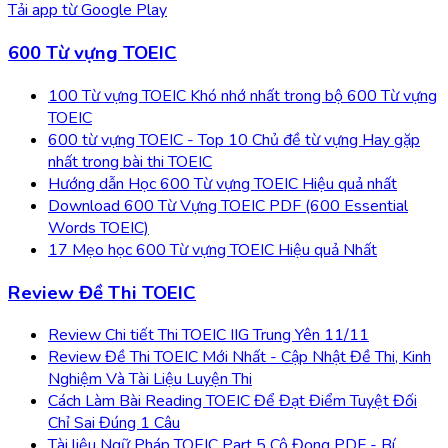
Tải app từ
Google Play
600 Từ vựng TOEIC
100 Từ vựng TOEIC Khó nhớ nhất trong bộ 600 Từ vựng
TOEIC
600 từ vựng TOEIC - Top 10 Chủ đề từ vựng Hay gặp
nhất trong bài thi TOEIC
Hướng dẫn Học 600 Từ vựng TOEIC Hiệu quả nhất
Download 600 Từ Vựng TOEIC PDF (600 Essential
Words TOEIC)
17 Mẹo học 600 Từ vựng TOEIC Hiệu quả Nhất
Review Đề Thi TOEIC
Review Chi tiết Thi TOEIC IIG Trung Yên 11/11
Review Đề Thi TOEIC Mới Nhất - Cập Nhật Đề Thi, Kinh
Nghiệm Và Tài Liệu Luyện Thi
Cách Làm Bài Reading TOEIC Để Đạt Điểm Tuyệt Đối
Chỉ Sai Đúng 1 Câu
Tài liệu Ngữ Pháp TOEIC Part 5 Cô Đọng PDF - Bí