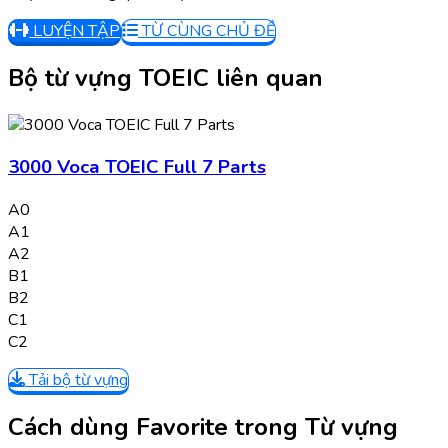
LUYỆN TẬP
TỪ CÙNG CHỦ ĐỀ
Bộ từ vựng TOEIC liên quan
3000 Voca TOEIC Full 7 Parts
A0
A1
A2
B1
B2
C1
C2
Tải bộ từ vựng
Cách dùng Favorite trong Từ vựng