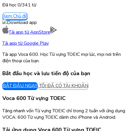
Đã học
0/
341
từ
Xem Chủ đề
Tải app từ
AppStore
Tải app từ
Google Play
Tải app Voca 600. Học Từ vựng TOEIC mọi lúc, mọi nơi trên
điện thoại của bạn.
Bắt đầu học và lưu tiến độ của bạn
BẮT ĐẦU NGAY
TÔI ĐÃ CÓ TÀI KHOẢN
Voca 600 Từ vựng TOEIC
Tăng nhanh vốn Từ vựng TOEIC chỉ trong 2 tuần với ứng dụng
VOCA: 600 Từ vựng TOEIC dành cho iPhone và Android.
Tải ứng dụng
Voca 600 Từ vựng TOEIC