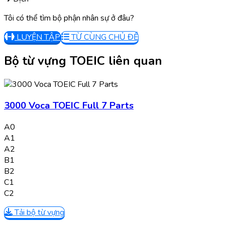
Tôi có thể tìm bộ phận nhân sự ở đâu?
LUYỆN TẬP
TỪ CÙNG CHỦ ĐỀ
Bộ từ vựng TOEIC liên quan
3000 Voca TOEIC Full 7 Parts
A0
A1
A2
B1
B2
C1
C2
Tải bộ từ vựng