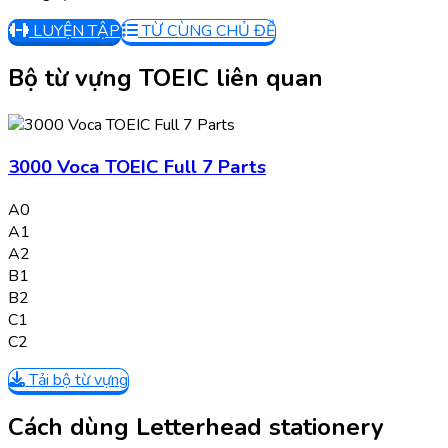
LUYỆN TẬP
TỪ CÙNG CHỦ ĐỀ
Bộ từ vựng TOEIC liên quan
3000 Voca TOEIC Full 7 Parts
A0
A1
A2
B1
B2
C1
C2
Tải bộ từ vựng
Cách dùng Letterhead stationery