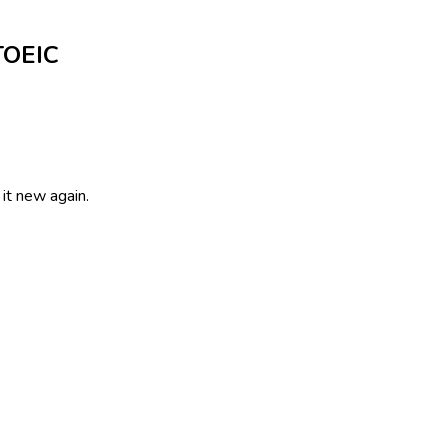
TOEIC
 it new again.