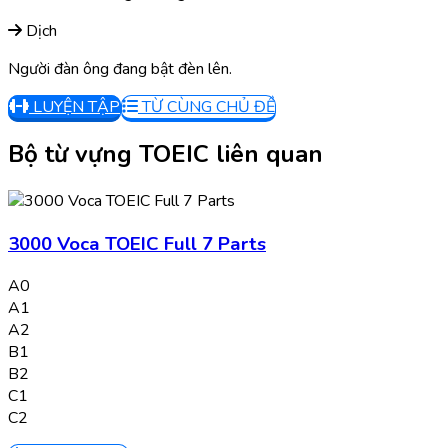
Dịch
Người đàn ông đang bật đèn lên.
LUYỆN TẬP
TỪ CÙNG CHỦ ĐỀ
Bộ từ vựng TOEIC liên quan
3000 Voca TOEIC Full 7 Parts
A0
A1
A2
B1
B2
C1
C2