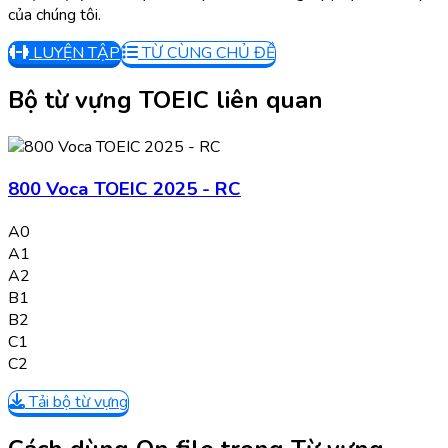
của chúng tôi.
LUYỆN TẬP
TỪ CÙNG CHỦ ĐỀ
Bộ từ vựng TOEIC liên quan
800 Voca TOEIC 2025 - RC
A0
A1
A2
B1
B2
C1
C2
Tải bộ từ vựng