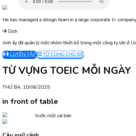
He has managed a design team in a large corporate (= company) 
Dịch
Anh ấy đã quản lý một nhóm thiết kế trong một công ty lớn ở Úc
LUYỆN TẬP
TỪ CÙNG CHỦ ĐỀ
TỪ VỰNG TOEIC MỖI NGÀY
THỨ BA, 10/06/2025
in front of table
trước một cái bàn
Câu ngữ cảnh