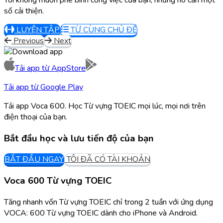
số cải thiện.
LUYỆN TẬP
TỪ CÙNG CHỦ ĐỀ
Previous
Next
Tải app từ
AppStore
Tải app từ
Google Play
Tải app Voca 600. Học Từ vựng TOEIC mọi lúc, mọi nơi trên
điện thoại của bạn.
Bắt đầu học và lưu tiến độ của bạn
BẮT ĐẦU NGAY
TÔI ĐÃ CÓ TÀI KHOẢN
Voca 600 Từ vựng TOEIC
Tăng nhanh vốn Từ vựng TOEIC chỉ trong 2 tuần với ứng dụng
VOCA: 600 Từ vựng TOEIC dành cho iPhone và Android.