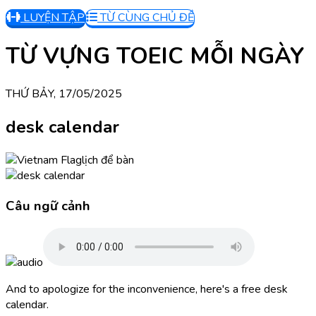
LUYỆN TẬP
TỪ CÙNG CHỦ ĐỀ
TỪ VỰNG TOEIC MỖI NGÀY
THỨ BẢY, 17/05/2025
desk calendar
lịch để bàn
Câu ngữ cảnh
And to apologize for the inconvenience, here's a free desk
calendar.