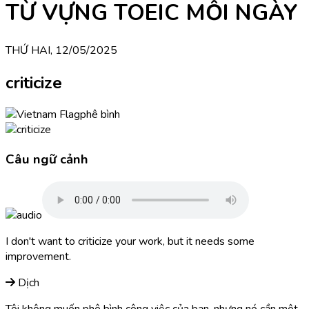
TỪ VỰNG TOEIC MỖI NGÀY
THỨ HAI, 12/05/2025
criticize
phê bình
Câu ngữ cảnh
I don't want to criticize your work, but it needs some
improvement.
Dịch
Tôi không muốn phê bình công việc của bạn, nhưng nó cần một