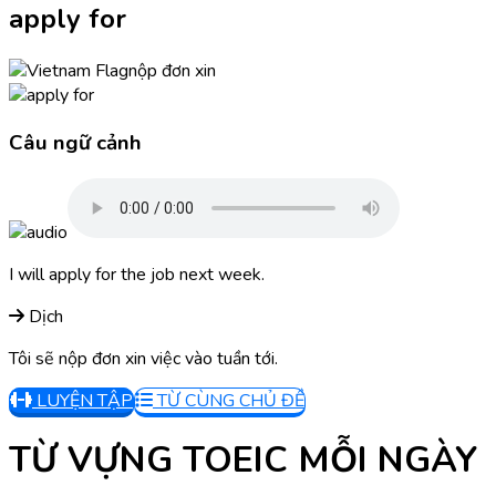
apply for
nộp đơn xin
Câu ngữ cảnh
I will apply for the job next week.
Dịch
Tôi sẽ nộp đơn xin việc vào tuần tới.
LUYỆN TẬP
TỪ CÙNG CHỦ ĐỀ
TỪ VỰNG TOEIC MỖI NGÀY