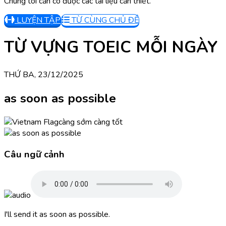
Chúng tôi cần có được các tài liệu cần thiết.
LUYỆN TẬP
TỪ CÙNG CHỦ ĐỀ
TỪ VỰNG TOEIC MỖI NGÀY
THỨ BA, 23/12/2025
as soon as possible
càng sớm càng tốt
Câu ngữ cảnh
I'll send it as soon as possible.