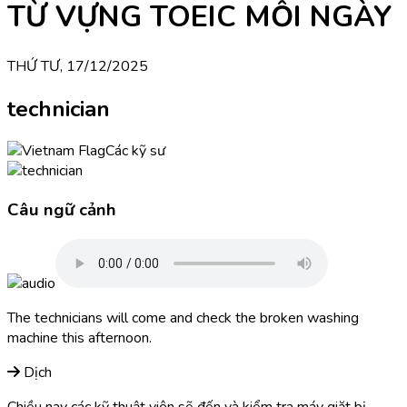
TỪ VỰNG TOEIC MỖI NGÀY
THỨ TƯ, 17/12/2025
technician
Các kỹ sư
Câu ngữ cảnh
The technicians will come and check the broken washing
machine this afternoon.
Dịch
Chiều nay các kỹ thuật viên sẽ đến và kiểm tra máy giặt bị