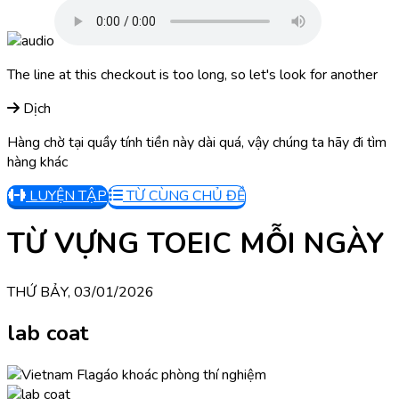
The line at this checkout is too long, so let's look for another
Dịch
Hàng chờ tại quầy tính tiền này dài quá, vậy chúng ta hãy đi tìm
hàng khác
LUYỆN TẬP
TỪ CÙNG CHỦ ĐỀ
TỪ VỰNG TOEIC MỖI NGÀY
THỨ BẢY, 03/01/2026
lab coat
áo khoác phòng thí nghiệm