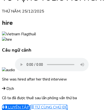
THỨ NĂM, 25/12/2025
hire
thuê
Câu ngữ cảnh
She was hired after her third interview
Dịch
Cô ta đã được thuê sau lần phỏng vấn thứ ba
LUYỆN TẬP
TỪ CÙNG CHỦ ĐỀ