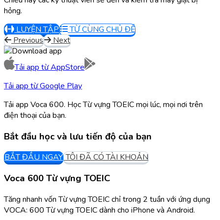
hỏng.
LUYỆN TẬP
TỪ CÙNG CHỦ ĐỀ
Previous
Next
Tải app từ
AppStore
Tải app từ
Google Play
Tải app Voca 600. Học Từ vựng TOEIC mọi lúc, mọi nơi trên
điện thoại của bạn.
Bắt đầu học và lưu tiến độ của bạn
BẮT ĐẦU NGAY
TÔI ĐÃ CÓ TÀI KHOẢN
Voca 600 Từ vựng TOEIC
Tăng nhanh vốn Từ vựng TOEIC chỉ trong 2 tuần với ứng dụng
VOCA: 600 Từ vựng TOEIC dành cho iPhone và Android.