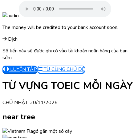
The money will be credited to your bank account soon.
Dịch
Số tiền này sẽ được ghi có vào tài khoản ngân hàng của bạn
sớm.
LUYỆN TẬP
TỪ CÙNG CHỦ ĐỀ
TỪ VỰNG TOEIC MỖI NGÀY
CHỦ NHẬT, 30/11/2025
near tree
ở gần một số cây