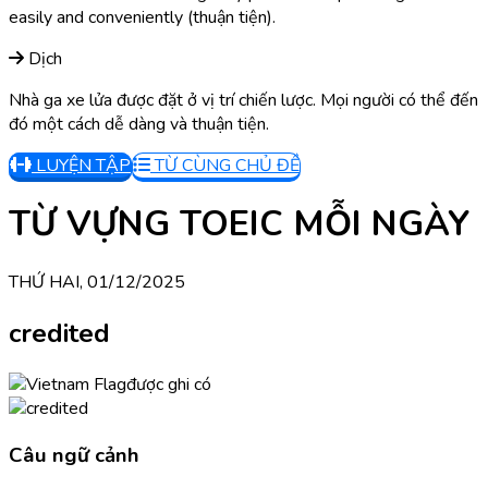
easily and conveniently (thuận tiện).
Dịch
Nhà ga xe lửa được đặt ở vị trí chiến lược. Mọi người có thể đến
đó một cách dễ dàng và thuận tiện.
LUYỆN TẬP
TỪ CÙNG CHỦ ĐỀ
TỪ VỰNG TOEIC MỖI NGÀY
THỨ HAI, 01/12/2025
credited
được ghi có
Câu ngữ cảnh