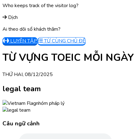
Who keeps track of the visitor log?
Dịch
Ai theo dõi sổ khách thăm?
LUYỆN TẬP
TỪ CÙNG CHỦ ĐỀ
TỪ VỰNG TOEIC MỖI NGÀY
THỨ HAI, 08/12/2025
legal team
nhóm pháp lý
Câu ngữ cảnh