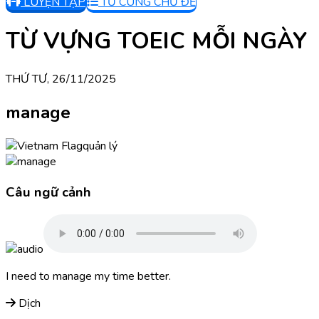
LUYỆN TẬP
TỪ CÙNG CHỦ ĐỀ
TỪ VỰNG TOEIC MỖI NGÀY
THỨ TƯ, 26/11/2025
manage
quản lý
Câu ngữ cảnh
I need to manage my time better.
Dịch