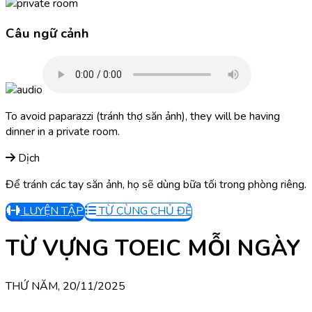
Câu ngữ cảnh
To avoid paparazzi (tránh thợ săn ảnh), they will be having
dinner in a private room.
Dịch
Để tránh các tay săn ảnh, họ sẽ dùng bữa tối trong phòng riêng.
LUYỆN TẬP
TỪ CÙNG CHỦ ĐỀ
TỪ VỰNG TOEIC MỖI NGÀY
THỨ NĂM, 20/11/2025