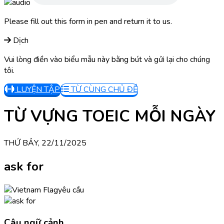
Please fill out this form in pen and return it to us.
Dịch
Vui lòng điền vào biểu mẫu này bằng bút và gửi lại cho chúng
tôi.
LUYỆN TẬP
TỪ CÙNG CHỦ ĐỀ
TỪ VỰNG TOEIC MỖI NGÀY
THỨ BẢY, 22/11/2025
ask for
yêu cầu
Câu ngữ cảnh