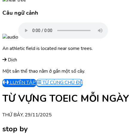
Câu ngữ cảnh
An athletic field is located near some trees.
Dịch
Một sân thể thao nằm ở gần một số cây.
LUYỆN TẬP
TỪ CÙNG CHỦ ĐỀ
TỪ VỰNG TOEIC MỖI NGÀY
THỨ BẢY, 29/11/2025
stop by