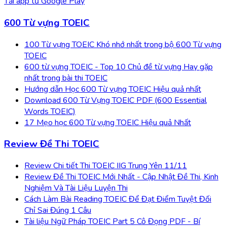
Tải app từ
Google Play
600 Từ vựng TOEIC
100 Từ vựng TOEIC Khó nhớ nhất trong bộ 600 Từ vựng
TOEIC
600 từ vựng TOEIC - Top 10 Chủ đề từ vựng Hay gặp
nhất trong bài thi TOEIC
Hướng dẫn Học 600 Từ vựng TOEIC Hiệu quả nhất
Download 600 Từ Vựng TOEIC PDF (600 Essential
Words TOEIC)
17 Mẹo học 600 Từ vựng TOEIC Hiệu quả Nhất
Review Đề Thi TOEIC
Review Chi tiết Thi TOEIC IIG Trung Yên 11/11
Review Đề Thi TOEIC Mới Nhất - Cập Nhật Đề Thi, Kinh
Nghiệm Và Tài Liệu Luyện Thi
Cách Làm Bài Reading TOEIC Để Đạt Điểm Tuyệt Đối
Chỉ Sai Đúng 1 Câu
Tài liệu Ngữ Pháp TOEIC Part 5 Cô Đọng PDF - Bí