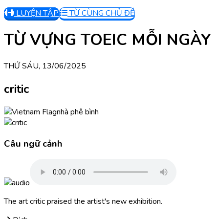
LUYỆN TẬP
TỪ CÙNG CHỦ ĐỀ
TỪ VỰNG TOEIC MỖI NGÀY
THỨ SÁU, 13/06/2025
critic
nhà phê bình
Câu ngữ cảnh
The art critic praised the artist's new exhibition.