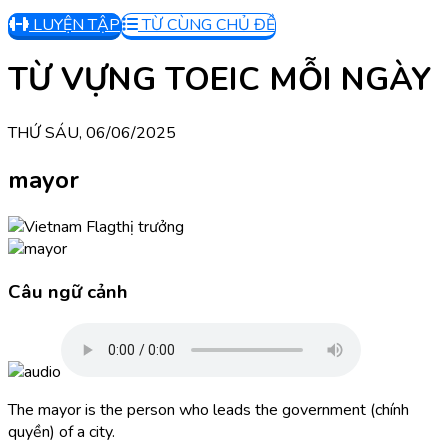
LUYỆN TẬP
TỪ CÙNG CHỦ ĐỀ
TỪ VỰNG TOEIC MỖI NGÀY
THỨ SÁU, 06/06/2025
mayor
thị trưởng
Câu ngữ cảnh
The mayor is the person who leads the government (chính
quyền) of a city.