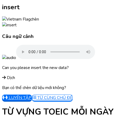
insert
chèn
Câu ngữ cảnh
Can you please insert the new data?
Dịch
Bạn có thể chèn dữ liệu mới không?
LUYỆN TẬP
TỪ CÙNG CHỦ ĐỀ
TỪ VỰNG TOEIC MỖI NGÀY