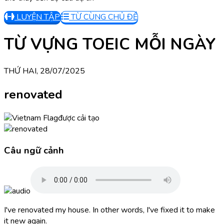
LUYỆN TẬP
TỪ CÙNG CHỦ ĐỀ
TỪ VỰNG TOEIC MỖI NGÀY
THỨ HAI, 28/07/2025
renovated
được cải tạo
Câu ngữ cảnh
I've renovated my house. In other words, I've fixed it to make
it new again.