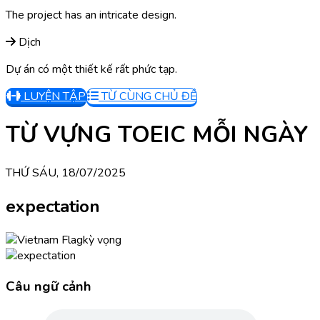
The project has an intricate design.
Dịch
Dự án có một thiết kế rất phức tạp.
LUYỆN TẬP
TỪ CÙNG CHỦ ĐỀ
TỪ VỰNG TOEIC MỖI NGÀY
THỨ SÁU, 18/07/2025
expectation
kỳ vọng
Câu ngữ cảnh