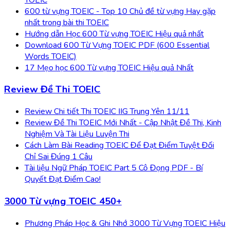
600 từ vựng TOEIC - Top 10 Chủ đề từ vựng Hay gặp
nhất trong bài thi TOEIC
Hướng dẫn Học 600 Từ vựng TOEIC Hiệu quả nhất
Download 600 Từ Vựng TOEIC PDF (600 Essential
Words TOEIC)
17 Mẹo học 600 Từ vựng TOEIC Hiệu quả Nhất
Review Đề Thi TOEIC
Review Chi tiết Thi TOEIC IIG Trung Yên 11/11
Review Đề Thi TOEIC Mới Nhất - Cập Nhật Đề Thi, Kinh
Nghiệm Và Tài Liệu Luyện Thi
Cách Làm Bài Reading TOEIC Để Đạt Điểm Tuyệt Đối
Chỉ Sai Đúng 1 Câu
Tài liệu Ngữ Pháp TOEIC Part 5 Cô Đọng PDF - Bí
Quyết Đạt Điểm Cao!
3000 Từ vựng TOEIC 450+
Phương Pháp Học & Ghi Nhớ 3000 Từ Vựng TOEIC Hiệu