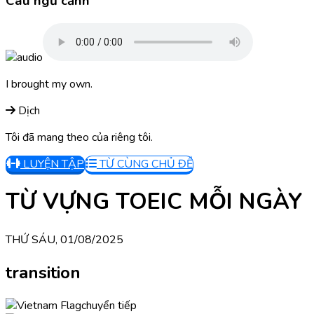
Câu ngữ cảnh
I brought my own.
Dịch
Tôi đã mang theo của riêng tôi.
LUYỆN TẬP
TỪ CÙNG CHỦ ĐỀ
TỪ VỰNG TOEIC MỖI NGÀY
THỨ SÁU, 01/08/2025
transition
chuyển tiếp