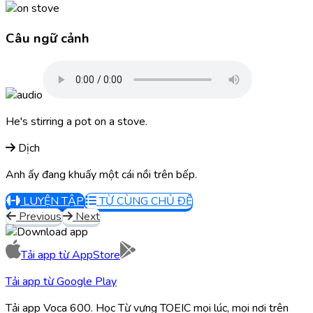
Câu ngữ cảnh
He's stirring a pot on a stove.
Dịch
Anh ấy đang khuấy một cái nồi trên bếp.
LUYỆN TẬP
TỪ CÙNG CHỦ ĐỀ
Previous
Next
Tải app từ
AppStore
Tải app từ
Google Play
Tải app Voca 600. Học Từ vựng TOEIC mọi lúc, mọi nơi trên