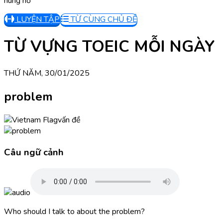
hùng hổ
LUYỆN TẬP
TỪ CÙNG CHỦ ĐỀ
TỪ VỰNG TOEIC MỖI NGÀY
THỨ NĂM, 30/01/2025
problem
vấn đề
Câu ngữ cảnh
Who should I talk to about the problem?