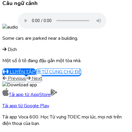
Câu ngữ cảnh
Some cars are parked near a building.
Dịch
Một số ô tô đang đậu gần một tòa nhà.
LUYỆN TẬP
TỪ CÙNG CHỦ ĐỀ
Previous
Next
Tải app từ
AppStore
Tải app từ
Google Play
Tải app Voca 600. Học Từ vựng TOEIC mọi lúc, mọi nơi trên
điện thoại của bạn.