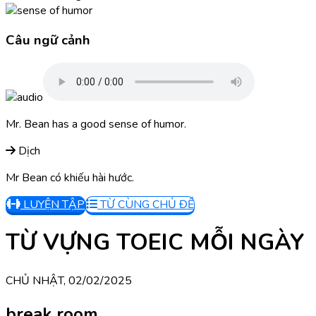
Câu ngữ cảnh
Mr. Bean has a good sense of humor.
Dịch
Mr Bean có khiếu hài hước.
LUYỆN TẬP
TỪ CÙNG CHỦ ĐỀ
TỪ VỰNG TOEIC MỖI NGÀY
CHỦ NHẬT, 02/02/2025
break room