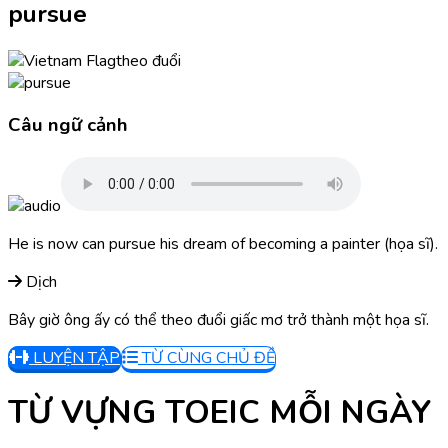
pursue
theo đuổi
Câu ngữ cảnh
He is now can pursue his dream of becoming a painter (họa sĩ).
Dịch
Bây giờ ông ấy có thể theo đuổi giấc mơ trở thành một họa sĩ.
LUYỆN TẬP
TỪ CÙNG CHỦ ĐỀ
TỪ VỰNG TOEIC MỖI NGÀY