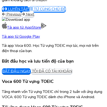
LUYỆN TẬP
TỪ CÙNG CHỦ ĐỀ
Previous
Next
Tải app từ
AppStore
Tải app từ
Google Play
Tải app Voca 600. Học Từ vựng TOEIC mọi lúc, mọi nơi trên
điện thoại của bạn.
Bắt đầu học và lưu tiến độ của bạn
BẮT ĐẦU NGAY
TÔI ĐÃ CÓ TÀI KHOẢN
Voca 600 Từ vựng TOEIC
Tăng nhanh vốn Từ vựng TOEIC chỉ trong 2 tuần với ứng dụng
VOCA: 600 Từ vựng TOEIC dành cho iPhone và Android.