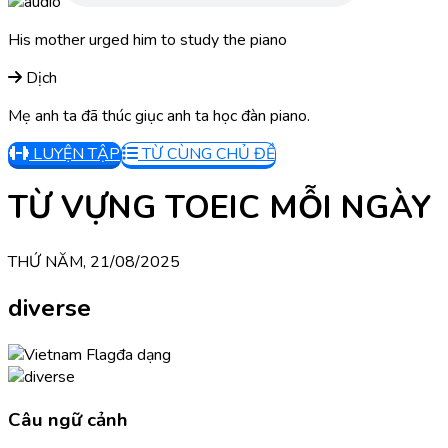
His mother urged him to study the piano
Dịch
Mẹ anh ta đã thúc giục anh ta học đàn piano.
LUYỆN TẬP
TỪ CÙNG CHỦ ĐỀ
TỪ VỰNG TOEIC MỖI NGÀY
THỨ NĂM, 21/08/2025
diverse
đa dạng
Câu ngữ cảnh