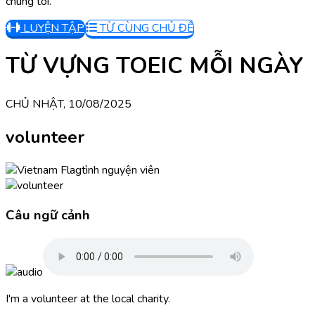
chúng tôi.
LUYỆN TẬP
TỪ CÙNG CHỦ ĐỀ
TỪ VỰNG TOEIC MỖI NGÀY
CHỦ NHẬT, 10/08/2025
volunteer
tình nguyện viên
Câu ngữ cảnh
I'm a volunteer at the local charity.