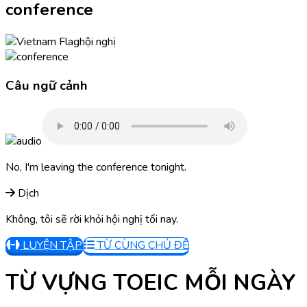
conference
hội nghị
Câu ngữ cảnh
No, I'm leaving the conference tonight.
Dịch
Không, tôi sẽ rời khỏi hội nghị tối nay.
LUYỆN TẬP
TỪ CÙNG CHỦ ĐỀ
TỪ VỰNG TOEIC MỖI NGÀY