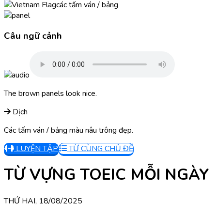
các tấm ván / bảng
Câu ngữ cảnh
The brown panels look nice.
Dịch
Các tấm ván / bảng màu nâu trông đẹp.
LUYỆN TẬP
TỪ CÙNG CHỦ ĐỀ
TỪ VỰNG TOEIC MỖI NGÀY
THỨ HAI, 18/08/2025