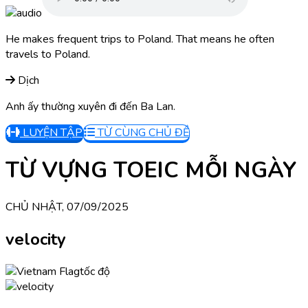
He makes frequent trips to Poland. That means he often
travels to Poland.
Dịch
Anh ấy thường xuyên đi đến Ba Lan.
LUYỆN TẬP
TỪ CÙNG CHỦ ĐỀ
TỪ VỰNG TOEIC MỖI NGÀY
CHỦ NHẬT, 07/09/2025
velocity
tốc độ