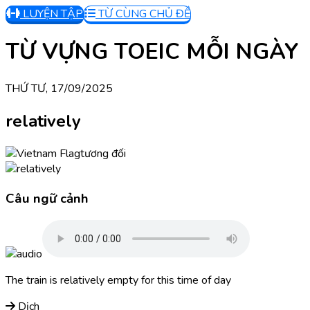
LUYỆN TẬP
TỪ CÙNG CHỦ ĐỀ
TỪ VỰNG TOEIC MỖI NGÀY
THỨ TƯ, 17/09/2025
relatively
tương đối
Câu ngữ cảnh
The train is relatively empty for this time of day
Dịch