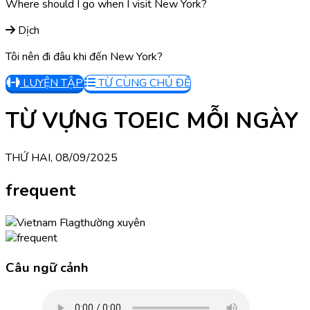
Where should I go when I visit New York?
Dịch
Tôi nên đi đâu khi đến New York?
LUYỆN TẬP
TỪ CÙNG CHỦ ĐỀ
TỪ VỰNG TOEIC MỖI NGÀY
THỨ HAI, 08/09/2025
frequent
thường xuyên
Câu ngữ cảnh