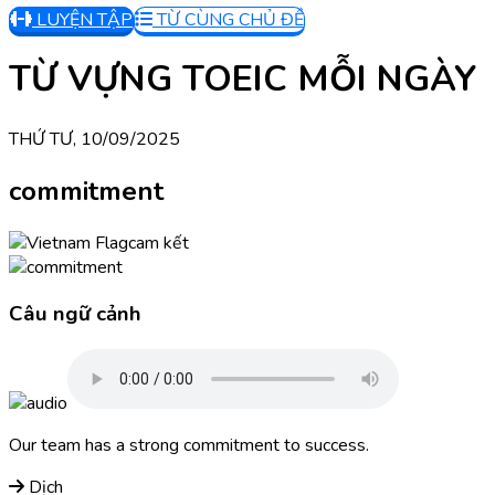
LUYỆN TẬP
TỪ CÙNG CHỦ ĐỀ
TỪ VỰNG TOEIC MỖI NGÀY
THỨ TƯ, 10/09/2025
commitment
cam kết
Câu ngữ cảnh
Our team has a strong commitment to success.
Dịch