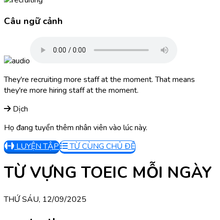
Câu ngữ cảnh
They're recruiting more staff at the moment. That means
they're more hiring staff at the moment.
Dịch
Họ đang tuyển thêm nhân viên vào lúc này.
LUYỆN TẬP
TỪ CÙNG CHỦ ĐỀ
TỪ VỰNG TOEIC MỖI NGÀY
THỨ SÁU, 12/09/2025