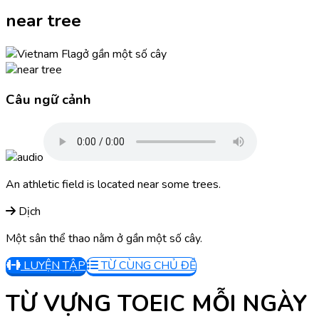
near tree
ở gần một số cây
Câu ngữ cảnh
An athletic field is located near some trees.
Dịch
Một sân thể thao nằm ở gần một số cây.
LUYỆN TẬP
TỪ CÙNG CHỦ ĐỀ
TỪ VỰNG TOEIC MỖI NGÀY