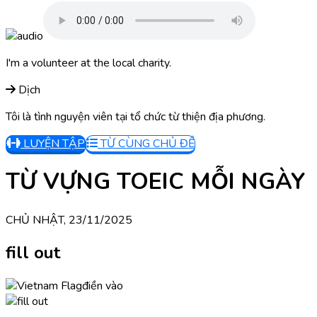
I'm a volunteer at the local charity.
Dịch
Tôi là tình nguyện viên tại tổ chức từ thiện địa phương.
LUYỆN TẬP
TỪ CÙNG CHỦ ĐỀ
TỪ VỰNG TOEIC MỖI NGÀY
CHỦ NHẬT, 23/11/2025
fill out
điền vào