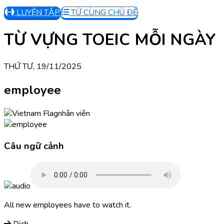
LUYỆN TẬP
TỪ CÙNG CHỦ ĐỀ
TỪ VỰNG TOEIC MỖI NGÀY
THỨ TƯ, 19/11/2025
employee
nhân viên
Câu ngữ cảnh
All new employees have to watch it.