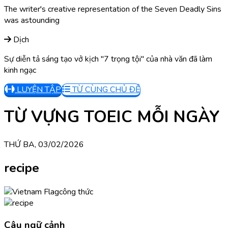
The writer's creative representation of the Seven Deadly Sins
was astounding
Dịch
Sự diễn tả sáng tạo vở kịch "7 trọng tội" của nhà văn đã làm
kinh ngạc
LUYỆN TẬP
TỪ CÙNG CHỦ ĐỀ
TỪ VỰNG TOEIC MỖI NGÀY
THỨ BA, 03/02/2026
recipe
công thức
Câu ngữ cảnh