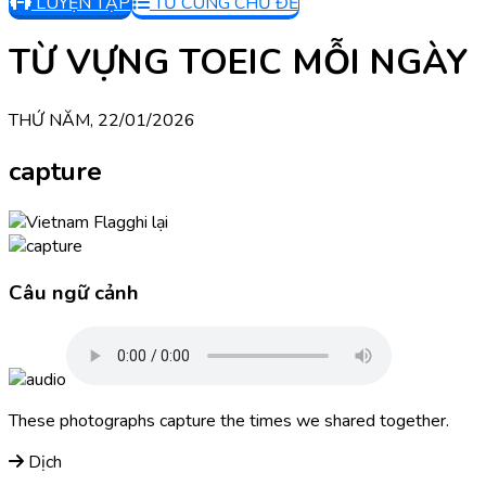
LUYỆN TẬP
TỪ CÙNG CHỦ ĐỀ
TỪ VỰNG TOEIC MỖI NGÀY
THỨ NĂM, 22/01/2026
capture
ghi lại
Câu ngữ cảnh
These photographs capture the times we shared together.
Dịch