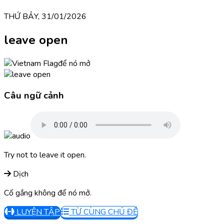
THỨ BẢY, 31/01/2026
leave open
để nó mở
Câu ngữ cảnh
Try not to leave it open.
Dịch
Cố gắng không để nó mở.
LUYỆN TẬP
TỪ CÙNG CHỦ ĐỀ