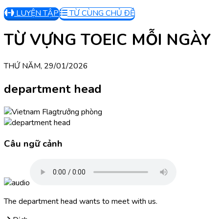
LUYỆN TẬP
TỪ CÙNG CHỦ ĐỀ
TỪ VỰNG TOEIC MỖI NGÀY
THỨ NĂM, 29/01/2026
department head
trưởng phòng
Câu ngữ cảnh
The department head wants to meet with us.