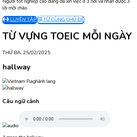
Người tốt nghiệp cao đẳng đã xin việc ở 3 nơi và nhận được 3
lời mời chào.
LUYỆN TẬP
TỪ CÙNG CHỦ ĐỀ
TỪ VỰNG TOEIC MỖI NGÀY
THỨ BA, 25/02/2025
hallway
hành lang
Câu ngữ cảnh