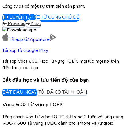
Công ty đã có một sự trình diễn sản phẩm.
LUYỆN TẬP
TỪ CÙNG CHỦ ĐỀ
Previous
Next
Tải app từ
AppStore
Tải app từ
Google Play
Tải app Voca 600. Học Từ vựng TOEIC mọi lúc, mọi nơi trên
điện thoại của bạn.
Bắt đầu học và lưu tiến độ của bạn
BẮT ĐẦU NGAY
TÔI ĐÃ CÓ TÀI KHOẢN
Voca 600 Từ vựng TOEIC
Tăng nhanh vốn Từ vựng TOEIC chỉ trong 2 tuần với ứng dụng
VOCA: 600 Từ vựng TOEIC dành cho iPhone và Android.