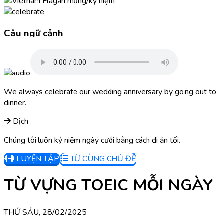
ăn mừng/kỷ niệm
Câu ngữ cảnh
We always celebrate our wedding anniversary by going out to
dinner.
Dịch
Chúng tôi luôn kỷ niệm ngày cưới bằng cách đi ăn tối.
LUYỆN TẬP
TỪ CÙNG CHỦ ĐỀ
TỪ VỰNG TOEIC MỖI NGÀY
THỨ SÁU, 28/02/2025