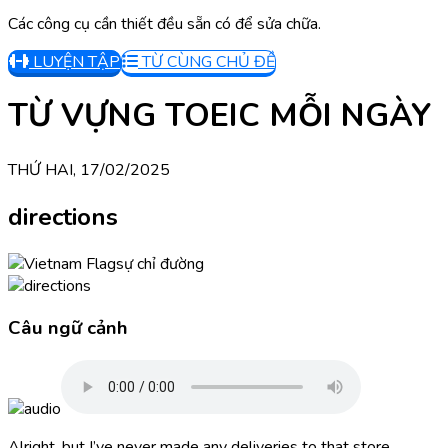
Các công cụ cần thiết đều sẵn có để sửa chữa.
LUYỆN TẬP
TỪ CÙNG CHỦ ĐỀ
TỪ VỰNG TOEIC MỖI NGÀY
THỨ HAI, 17/02/2025
directions
sự chỉ đường
Câu ngữ cảnh
Alright, but I’ve never made any deliveries to that store