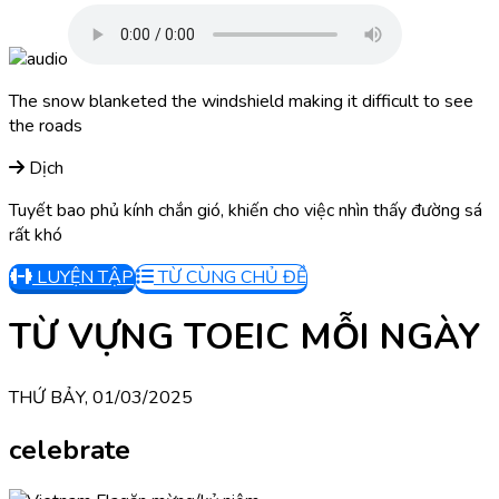
The snow blanketed the windshield making it difficult to see
the roads
Dịch
Tuyết bao phủ kính chắn gió, khiến cho việc nhìn thấy đường sá
rất khó
LUYỆN TẬP
TỪ CÙNG CHỦ ĐỀ
TỪ VỰNG TOEIC MỖI NGÀY
THỨ BẢY, 01/03/2025
celebrate