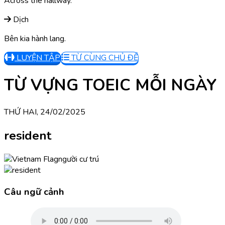
Across the hallway.
Dịch
Bên kia hành lang.
LUYỆN TẬP
TỪ CÙNG CHỦ ĐỀ
TỪ VỰNG TOEIC MỖI NGÀY
THỨ HAI, 24/02/2025
resident
người cư trú
Câu ngữ cảnh