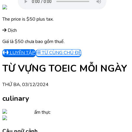
The price is $50 plus tax.
Dịch
Giá là $50 chưa bao gồm thuế.
LUYỆN TẬP
TỪ CÙNG CHỦ ĐỀ
TỪ VỰNG TOEIC MỖI NGÀY
THỨ BA, 03/12/2024
culinary
ẩm thực
Câu ngữ cảnh