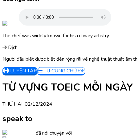
The chef was widely known for his culinary artistry
Dịch
Người đầu biết được biết đến rộng rãi về nghệ thuật thuật ẩm t
LUYỆN TẬP
TỪ CÙNG CHỦ ĐỀ
TỪ VỰNG TOEIC MỖI NGÀY
THỨ HAI, 02/12/2024
speak to
đã nói chuyện với