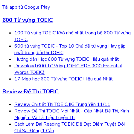
Tải app từ
Google Play
600 Từ vựng TOEIC
100 Từ vựng TOEIC Khó nhớ nhất trong bộ 600 Từ vựng
TOEIC
600 từ vựng TOEIC - Top 10 Chủ đề từ vựng Hay gặp
nhất trong bài thi TOEIC
Hướng dẫn Học 600 Từ vựng TOEIC Hiệu quả nhất
Download 600 Từ Vựng TOEIC PDF (600 Essential
Words TOEIC)
17 Mẹo học 600 Từ vựng TOEIC Hiệu quả Nhất
Review Đề Thi TOEIC
Review Chi tiết Thi TOEIC IIG Trung Yên 11/11
Review Đề Thi TOEIC Mới Nhất - Cập Nhật Đề Thi, Kinh
Nghiệm Và Tài Liệu Luyện Thi
Cách Làm Bài Reading TOEIC Để Đạt Điểm Tuyệt Đối
Chỉ Sai Đúng 1 Câu