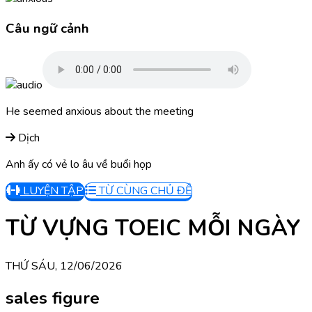
Câu ngữ cảnh
He seemed anxious about the meeting
Dịch
Anh ấy có vẻ lo âu về buổi họp
LUYỆN TẬP
TỪ CÙNG CHỦ ĐỀ
TỪ VỰNG TOEIC MỖI NGÀY
THỨ SÁU, 12/06/2026
sales figure