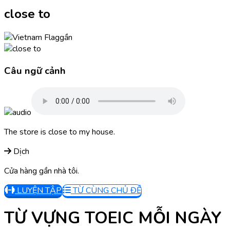
close to
gần
Câu ngữ cảnh
The store is close to my house.
Dịch
Cửa hàng gần nhà tôi.
LUYỆN TẬP
TỪ CÙNG CHỦ ĐỀ
TỪ VỰNG TOEIC MỖI NGÀY