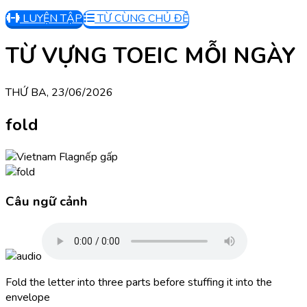
LUYỆN TẬP
TỪ CÙNG CHỦ ĐỀ
TỪ VỰNG TOEIC MỖI NGÀY
THỨ BA, 23/06/2026
fold
nếp gấp
Câu ngữ cảnh
Fold the letter into three parts before stuffing it into the
envelope