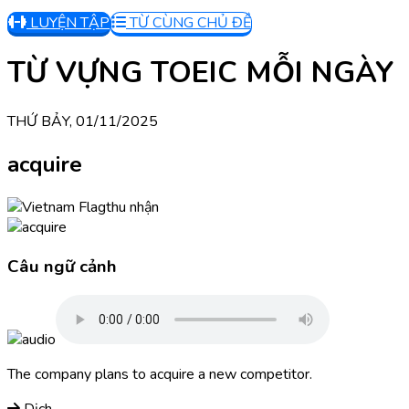
LUYỆN TẬP
TỪ CÙNG CHỦ ĐỀ
TỪ VỰNG TOEIC MỖI NGÀY
THỨ BẢY, 01/11/2025
acquire
thu nhận
Câu ngữ cảnh
The company plans to acquire a new competitor.