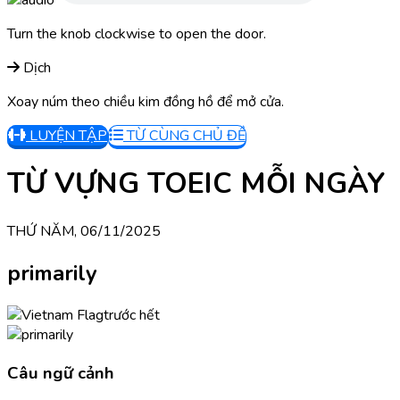
Turn the knob clockwise to open the door.
Dịch
Xoay núm theo chiều kim đồng hồ để mở cửa.
LUYỆN TẬP
TỪ CÙNG CHỦ ĐỀ
TỪ VỰNG TOEIC MỖI NGÀY
THỨ NĂM, 06/11/2025
primarily
trước hết
Câu ngữ cảnh