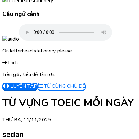
Câu ngữ cảnh
On letterhead stationery, please.
Dịch
Trên giấy tiêu đề, làm ơn.
LUYỆN TẬP
TỪ CÙNG CHỦ ĐỀ
TỪ VỰNG TOEIC MỖI NGÀY
THỨ BA, 11/11/2025
sedan