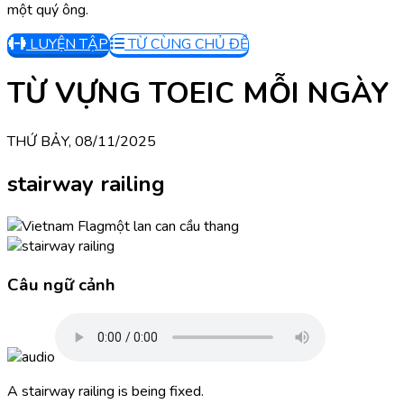
một quý ông.
LUYỆN TẬP
TỪ CÙNG CHỦ ĐỀ
TỪ VỰNG TOEIC MỖI NGÀY
THỨ BẢY, 08/11/2025
stairway railing
một lan can cầu thang
Câu ngữ cảnh
A stairway railing is being fixed.