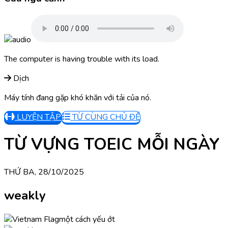
The computer is having trouble with its load.
Dịch
Máy tính đang gặp khó khăn với tải của nó.
LUYỆN TẬP
TỪ CÙNG CHỦ ĐỀ
TỪ VỰNG TOEIC MỖI NGÀY
THỨ BA, 28/10/2025
weakly
một cách yếu ớt