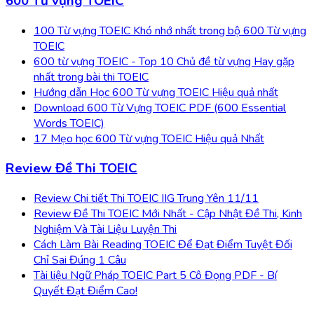
600 Từ vựng TOEIC
100 Từ vựng TOEIC Khó nhớ nhất trong bộ 600 Từ vựng
TOEIC
600 từ vựng TOEIC - Top 10 Chủ đề từ vựng Hay gặp
nhất trong bài thi TOEIC
Hướng dẫn Học 600 Từ vựng TOEIC Hiệu quả nhất
Download 600 Từ Vựng TOEIC PDF (600 Essential
Words TOEIC)
17 Mẹo học 600 Từ vựng TOEIC Hiệu quả Nhất
Review Đề Thi TOEIC
Review Chi tiết Thi TOEIC IIG Trung Yên 11/11
Review Đề Thi TOEIC Mới Nhất - Cập Nhật Đề Thi, Kinh
Nghiệm Và Tài Liệu Luyện Thi
Cách Làm Bài Reading TOEIC Để Đạt Điểm Tuyệt Đối
Chỉ Sai Đúng 1 Câu
Tài liệu Ngữ Pháp TOEIC Part 5 Cô Đọng PDF - Bí
Quyết Đạt Điểm Cao!