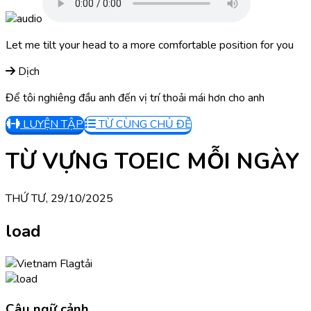
Let me tilt your head to a more comfortable position for you
Dịch
Để tôi nghiêng đầu anh đến vị trí thoải mái hơn cho anh
LUYỆN TẬP
TỪ CÙNG CHỦ ĐỀ
TỪ VỰNG TOEIC MỖI NGÀY
THỨ TƯ, 29/10/2025
load
tải
Câu ngữ cảnh