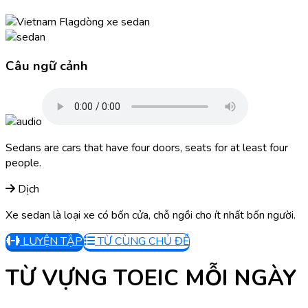
dòng xe sedan
Câu ngữ cảnh
Sedans are cars that have four doors, seats for at least four
people.
Dịch
Xe sedan là loại xe có bốn cửa, chỗ ngồi cho ít nhất bốn người.
LUYỆN TẬP
TỪ CÙNG CHỦ ĐỀ
TỪ VỰNG TOEIC MỖI NGÀY