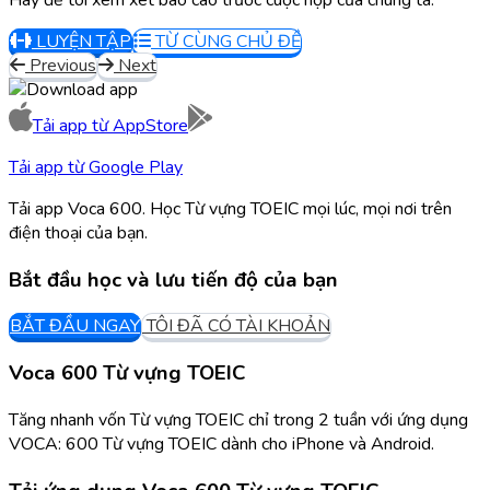
LUYỆN TẬP
TỪ CÙNG CHỦ ĐỀ
Previous
Next
Tải app từ
AppStore
Tải app từ
Google Play
Tải app Voca 600. Học Từ vựng TOEIC mọi lúc, mọi nơi trên
điện thoại của bạn.
Bắt đầu học và lưu tiến độ của bạn
BẮT ĐẦU NGAY
TÔI ĐÃ CÓ TÀI KHOẢN
Voca 600 Từ vựng TOEIC
Tăng nhanh vốn Từ vựng TOEIC chỉ trong 2 tuần với ứng dụng
VOCA: 600 Từ vựng TOEIC dành cho iPhone và Android.