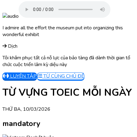
I admire all the effort the museum put into organizing this
wonderful exhibit
Dịch
Tôi khâm phục tất cả nỗ lực của bảo tàng đã dành thời gian tổ
chức cuộc triển lãm kỳ diệu này
LUYỆN TẬP
TỪ CÙNG CHỦ ĐỀ
TỪ VỰNG TOEIC MỖI NGÀY
THỨ BA, 10/03/2026
mandatory