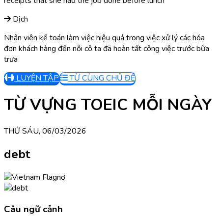
receipts that she had the job done before lunch
Dịch
Nhân viên kế toán làm việc hiệu quả trong việc xử lý các hóa
đơn khách hàng đến nỗi cô ta đã hoàn tất công việc trước bữa
trưa
LUYỆN TẬP
TỪ CÙNG CHỦ ĐỀ
TỪ VỰNG TOEIC MỖI NGÀY
THỨ SÁU, 06/03/2026
debt
nợ
Câu ngữ cảnh