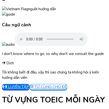
người hướng dẫn
Câu ngữ cảnh
I don't know where to go, so why don't we consult the guide
Dịch
Tôi không biết đi đâu, vậy thì sao chúng ta không hỏi ý kiến
hướng dẫn viên
LUYỆN TẬP
TỪ CÙNG CHỦ ĐỀ
TỪ VỰNG TOEIC MỖI NGÀY