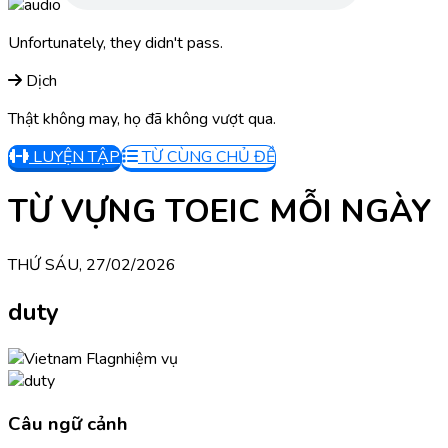
Unfortunately, they didn't pass.
Dịch
Thật không may, họ đã không vượt qua.
LUYỆN TẬP
TỪ CÙNG CHỦ ĐỀ
TỪ VỰNG TOEIC MỖI NGÀY
THỨ SÁU, 27/02/2026
duty
nhiệm vụ
Câu ngữ cảnh