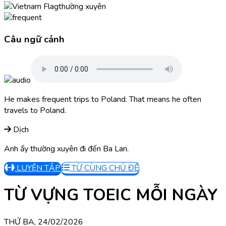
thường xuyên
Câu ngữ cảnh
He makes frequent trips to Poland. That means he often
travels to Poland.
Dịch
Anh ấy thường xuyên đi đến Ba Lan.
LUYỆN TẬP
TỪ CÙNG CHỦ ĐỀ
TỪ VỰNG TOEIC MỖI NGÀY
THỨ BA, 24/02/2026