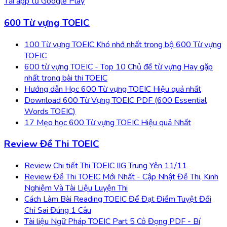
Tải app từ
Google Play
600 Từ vựng TOEIC
100 Từ vựng TOEIC Khó nhớ nhất trong bộ 600 Từ vựng
TOEIC
600 từ vựng TOEIC - Top 10 Chủ đề từ vựng Hay gặp
nhất trong bài thi TOEIC
Hướng dẫn Học 600 Từ vựng TOEIC Hiệu quả nhất
Download 600 Từ Vựng TOEIC PDF (600 Essential
Words TOEIC)
17 Mẹo học 600 Từ vựng TOEIC Hiệu quả Nhất
Review Đề Thi TOEIC
Review Chi tiết Thi TOEIC IIG Trung Yên 11/11
Review Đề Thi TOEIC Mới Nhất - Cập Nhật Đề Thi, Kinh
Nghiệm Và Tài Liệu Luyện Thi
Cách Làm Bài Reading TOEIC Để Đạt Điểm Tuyệt Đối
Chỉ Sai Đúng 1 Câu
Tài liệu Ngữ Pháp TOEIC Part 5 Cô Đọng PDF - Bí