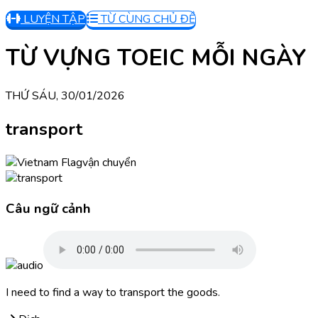
LUYỆN TẬP
TỪ CÙNG CHỦ ĐỀ
TỪ VỰNG TOEIC MỖI NGÀY
THỨ SÁU, 30/01/2026
transport
vận chuyển
Câu ngữ cảnh
I need to find a way to transport the goods.