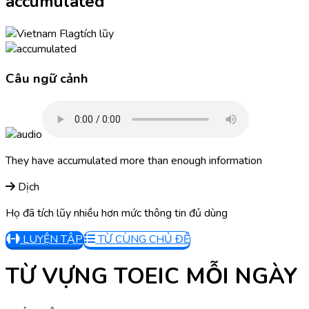
accumulated
tích lũy
Câu ngữ cảnh
They have accumulated more than enough information
Dịch
Họ đã tích lũy nhiều hơn mức thông tin đủ dùng
LUYỆN TẬP
TỪ CÙNG CHỦ ĐỀ
TỪ VỰNG TOEIC MỖI NGÀY