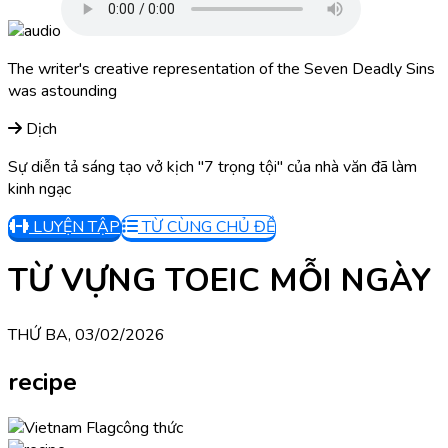
The writer's creative representation of the Seven Deadly Sins
was astounding
Dịch
Sự diễn tả sáng tạo vở kịch "7 trọng tội" của nhà văn đã làm
kinh ngạc
LUYỆN TẬP
TỪ CÙNG CHỦ ĐỀ
TỪ VỰNG TOEIC MỖI NGÀY
THỨ BA, 03/02/2026
recipe
công thức