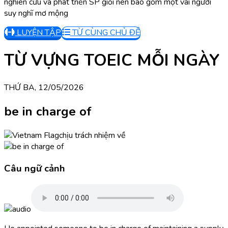
nghiên cứu và phát triển SP giỏi nên bao gồm một vài người
suy nghĩ mơ mộng
LUYỆN TẬP
TỪ CÙNG CHỦ ĐỀ
TỪ VỰNG TOEIC MỖI NGÀY
THỨ BA, 12/05/2026
be in charge of
chịu trách nhiệm về
Câu ngữ cảnh