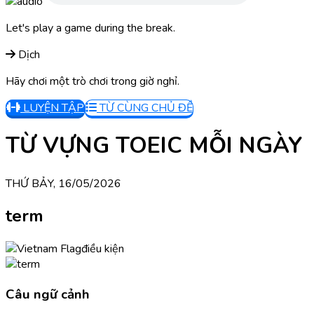
Let's play a game during the break.
Dịch
Hãy chơi một trò chơi trong giờ nghỉ.
LUYỆN TẬP
TỪ CÙNG CHỦ ĐỀ
TỪ VỰNG TOEIC MỖI NGÀY
THỨ BẢY, 16/05/2026
term
điều kiện
Câu ngữ cảnh