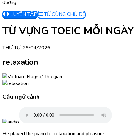
đường
LUYỆN TẬP
TỪ CÙNG CHỦ ĐỀ
TỪ VỰNG TOEIC MỖI NGÀY
THỨ TƯ, 29/04/2026
relaxation
‹sự› thư giãn
Câu ngữ cảnh
He played the piano for relaxation and pleasure