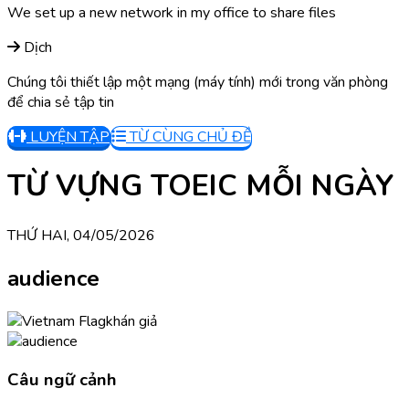
We set up a new network in my office to share files
Dịch
Chúng tôi thiết lập một mạng (máy tính) mới trong văn phòng
để chia sẻ tập tin
LUYỆN TẬP
TỪ CÙNG CHỦ ĐỀ
TỪ VỰNG TOEIC MỖI NGÀY
THỨ HAI, 04/05/2026
audience
khán giả
Câu ngữ cảnh