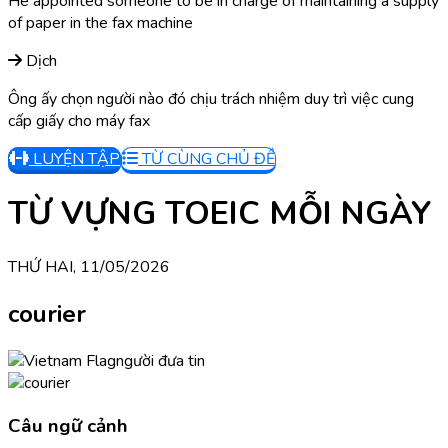
He appointed someone to be in charge of maintaining a supply
of paper in the fax machine
Dịch
Ông ấy chọn người nào đó chịu trách nhiệm duy trì việc cung
cấp giấy cho máy fax
LUYỆN TẬP
TỪ CÙNG CHỦ ĐỀ
TỪ VỰNG TOEIC MỖI NGÀY
THỨ HAI, 11/05/2026
courier
người đưa tin
Câu ngữ cảnh