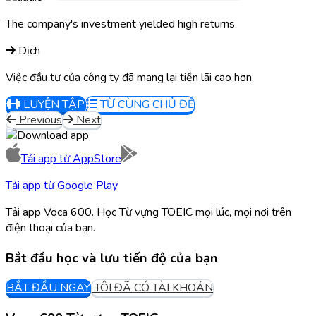
The company's investment yielded high returns
Dịch
Việc đầu tư của công ty đã mang lại tiền lãi cao hơn
LUYỆN TẬP
TỪ CÙNG CHỦ ĐỀ
Previous
Next
Tải app từ
AppStore
Tải app từ
Google Play
Tải app Voca 600. Học Từ vựng TOEIC mọi lúc, mọi nơi trên
điện thoại của bạn.
Bắt đầu học và lưu tiến độ của bạn
BẮT ĐẦU NGAY
TÔI ĐÃ CÓ TÀI KHOẢN