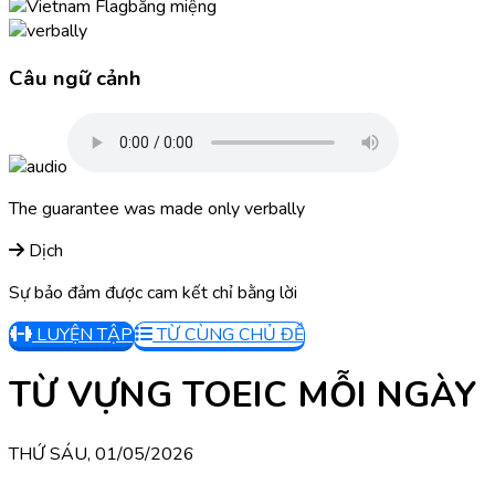
bằng miệng
Câu ngữ cảnh
The guarantee was made only verbally
Dịch
Sự bảo đảm được cam kết chỉ bằng lời
LUYỆN TẬP
TỪ CÙNG CHỦ ĐỀ
TỪ VỰNG TOEIC MỖI NGÀY
THỨ SÁU, 01/05/2026