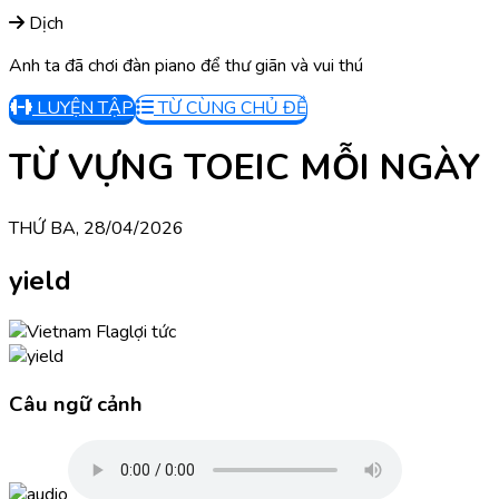
Dịch
Anh ta đã chơi đàn piano để thư giãn và vui thú
LUYỆN TẬP
TỪ CÙNG CHỦ ĐỀ
TỪ VỰNG TOEIC MỖI NGÀY
THỨ BA, 28/04/2026
yield
lợi tức
Câu ngữ cảnh