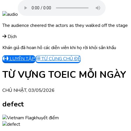
The audience cheered the actors as they walked off the stage
Dịch
Khán giả đã hoan hô các diễn viên khi họ rời khỏi sân khấu
LUYỆN TẬP
TỪ CÙNG CHỦ ĐỀ
TỪ VỰNG TOEIC MỖI NGÀY
CHỦ NHẬT, 03/05/2026
defect
khuyết điểm