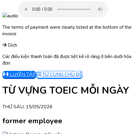
The terms of payment were clearly listed at the bottom of the
invoice
Dịch
Các điều kiện thanh toán đã được liệt kê rõ ràng ở bên dưới hóa
đơn
LUYỆN TẬP
TỪ CÙNG CHỦ ĐỀ
TỪ VỰNG TOEIC MỖI NGÀY
THỨ SÁU, 15/05/2026
former employee