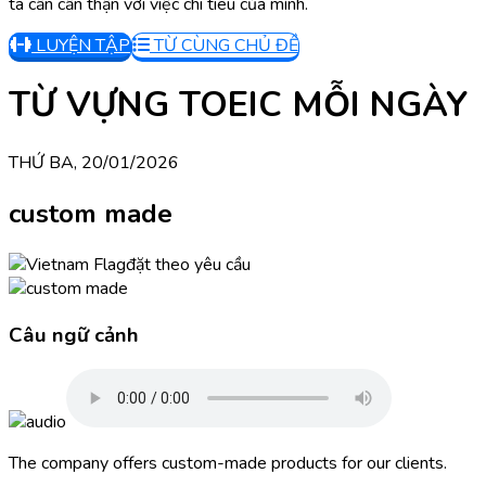
ta cần cẩn thận với việc chi tiêu của mình.
LUYỆN TẬP
TỪ CÙNG CHỦ ĐỀ
TỪ VỰNG TOEIC MỖI NGÀY
THỨ BA, 20/01/2026
custom made
đặt theo yêu cầu
Câu ngữ cảnh
The company offers custom-made products for our clients.