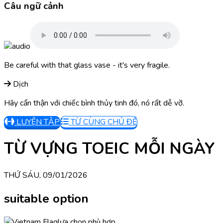
Câu ngữ cảnh
Be careful with that glass vase - it's very fragile.
Dịch
Hãy cẩn thận với chiếc bình thủy tinh đó, nó rất dễ vỡ.
LUYỆN TẬP
TỪ CÙNG CHỦ ĐỀ
TỪ VỰNG TOEIC MỖI NGÀY
THỨ SÁU, 09/01/2026
suitable option
lựa chọn phù hợp