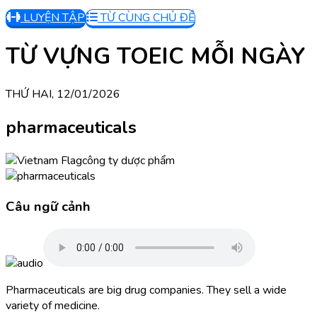
LUYỆN TẬP
TỪ CÙNG CHỦ ĐỀ
TỪ VỰNG TOEIC MỖI NGÀY
THỨ HAI, 12/01/2026
pharmaceuticals
công ty dược phẩm
Câu ngữ cảnh
Pharmaceuticals are big drug companies. They sell a wide
variety of medicine.