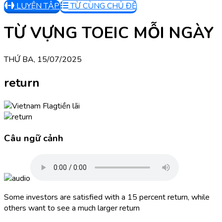
LUYỆN TẬP
TỪ CÙNG CHỦ ĐỀ
TỪ VỰNG TOEIC MỖI NGÀY
THỨ BA, 15/07/2025
return
tiền lãi
Câu ngữ cảnh
Some investors are satisfied with a 15 percent return, while
others want to see a much larger return