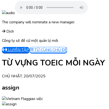
The company will nominate a new manager.
Dịch
Công ty sẽ đề cử một quản lý mới.
LUYỆN TẬP
TỪ CÙNG CHỦ ĐỀ
TỪ VỰNG TOEIC MỖI NGÀY
CHỦ NHẬT, 20/07/2025
assign
giao việc