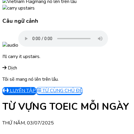
mang nó lên trên lầu
Câu ngữ cảnh
I'll carry it upstairs.
Dịch
Tôi sẽ mang nó lên trên lầu.
LUYỆN TẬP
TỪ CÙNG CHỦ ĐỀ
TỪ VỰNG TOEIC MỖI NGÀY
THỨ NĂM, 03/07/2025