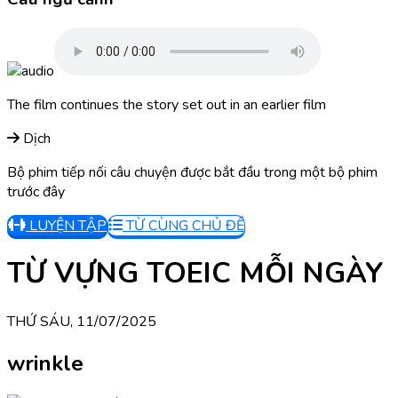
The film continues the story set out in an earlier film
Dịch
Bộ phim tiếp nối câu chuyện được bắt đầu trong một bộ phim
trước đây
LUYỆN TẬP
TỪ CÙNG CHỦ ĐỀ
TỪ VỰNG TOEIC MỖI NGÀY
THỨ SÁU, 11/07/2025
wrinkle