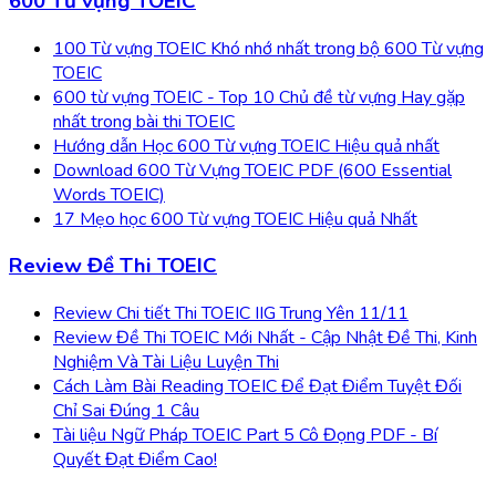
600 Từ vựng TOEIC
100 Từ vựng TOEIC Khó nhớ nhất trong bộ 600 Từ vựng
TOEIC
600 từ vựng TOEIC - Top 10 Chủ đề từ vựng Hay gặp
nhất trong bài thi TOEIC
Hướng dẫn Học 600 Từ vựng TOEIC Hiệu quả nhất
Download 600 Từ Vựng TOEIC PDF (600 Essential
Words TOEIC)
17 Mẹo học 600 Từ vựng TOEIC Hiệu quả Nhất
Review Đề Thi TOEIC
Review Chi tiết Thi TOEIC IIG Trung Yên 11/11
Review Đề Thi TOEIC Mới Nhất - Cập Nhật Đề Thi, Kinh
Nghiệm Và Tài Liệu Luyện Thi
Cách Làm Bài Reading TOEIC Để Đạt Điểm Tuyệt Đối
Chỉ Sai Đúng 1 Câu
Tài liệu Ngữ Pháp TOEIC Part 5 Cô Đọng PDF - Bí
Quyết Đạt Điểm Cao!