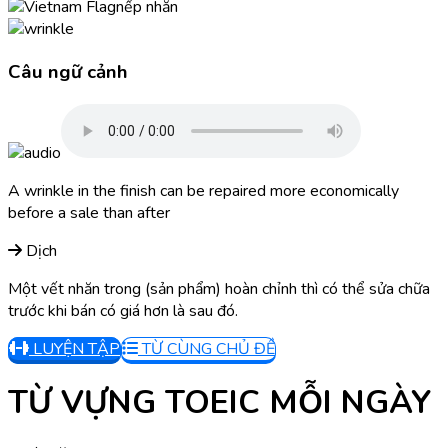
nếp nhăn
Câu ngữ cảnh
A wrinkle in the finish can be repaired more economically
before a sale than after
Dịch
Một vết nhăn trong (sản phẩm) hoàn chỉnh thì có thể sửa chữa
trước khi bán có giá hơn là sau đó.
LUYỆN TẬP
TỪ CÙNG CHỦ ĐỀ
TỪ VỰNG TOEIC MỖI NGÀY